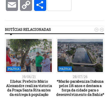
Email
Copy
Compartilhar
Link
NOTÍCIAS RELACIONADAS


POLÍTICA
POLÍTICA
19/06/21
28/07/26
Ilhéus: Prefeito Mário
*Marão parabeniza Itabuna
Alexandre realiza vistoria
pelos 116 anos e destaca a
da Praça Santa Rita antes
força da cidade para o
da entrega à população
desenvolvimento da Bahia*