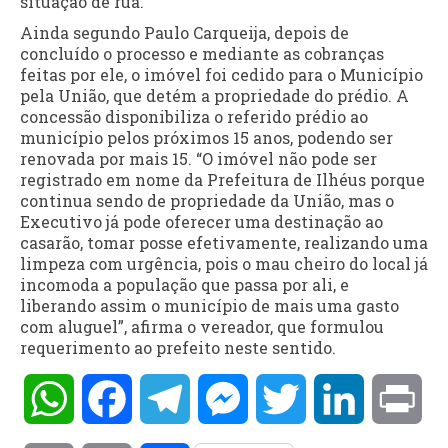
situação de rua.
Ainda segundo Paulo Carqueija, depois de
concluído o processo e mediante as cobranças
feitas por ele, o imóvel foi cedido para o Município
pela União, que detém a propriedade do prédio. A
concessão disponibiliza o referido prédio ao
município pelos próximos 15 anos, podendo ser
renovada por mais 15. “O imóvel não pode ser
registrado em nome da Prefeitura de Ilhéus porque
continua sendo de propriedade da União, mas o
Executivo já pode oferecer uma destinação ao
casarão, tomar posse efetivamente, realizando uma
limpeza com urgência, pois o mau cheiro do local já
incomoda a população que passa por ali, e
liberando assim o município de mais uma gasto
com aluguel”, afirma o vereador, que formulou
requerimento ao prefeito neste sentido.
WhatsApp
Facebook
Telegram
Messenger
Twitter
LinkedIn
Pri