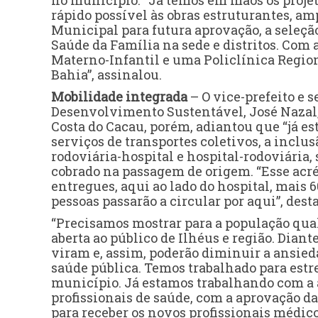
no município. “Já temos em mãos os projet
rápido possível às obras estruturantes, a
Municipal para futura aprovação, a seleção
Saúde da Família na sede e distritos. Com 
Materno-Infantil e uma Policlínica Regio
Bahia”, assinalou.
Mobilidade integrada
– O vice-prefeito e 
Desenvolvimento Sustentável, José Nazal,
Costa do Cacau, porém, adiantou que “já e
serviços de transportes coletivos, a inclus
rodoviária-hospital e hospital-rodoviária,
cobrado na passagem de origem. “Esse acr
entregues, aqui ao lado do hospital, mais 
pessoas passarão a circular por aqui”, dest
“Precisamos mostrar para a população qual
aberta ao público de Ilhéus e região. Diant
viram e, assim, poderão diminuir a ansie
saúde pública. Temos trabalhado para estrei
município. Já estamos trabalhando com a 
profissionais de saúde, com a aprovação d
para receber os novos profissionais médico