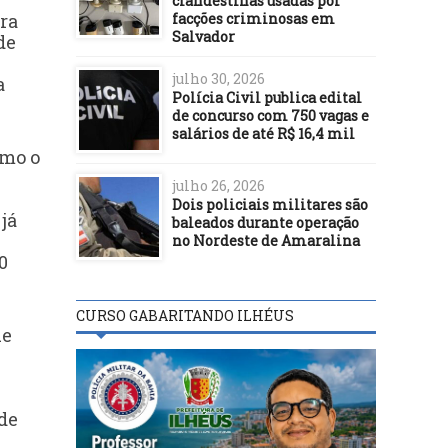
clandestinas usadas por
facções criminosas em
ra
Salvador
de
julho 30, 2026
a
Polícia Civil publica edital
de concurso com 750 vagas e
salários de até R$ 16,4 mil
omo o
julho 26, 2026
Dois policiais militares são
já
baleados durante operação
no Nordeste de Amaralina
0
CURSO GABARITANDO ILHÉUS
ue
de