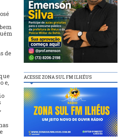
José
cebem
nguém
as de
 que
ACESSE ZONA SUL FM ILHÉUS
o e,
io
s
,
 mas
se