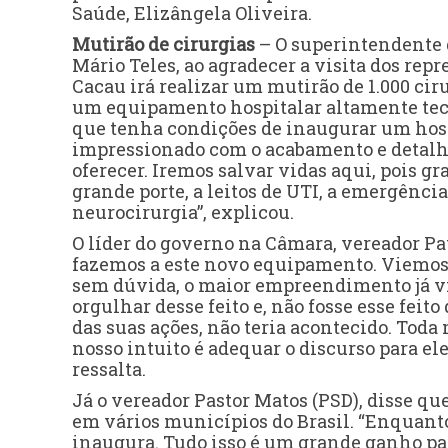
Saúde, Elizângela Oliveira.
Mutirão de cirurgias
– O superintendente d
Mário Teles, ao agradecer a visita dos repr
Cacau irá realizar um mutirão de 1.000 cir
um equipamento hospitalar altamente tecn
que tenha condições de inaugurar um hosp
impressionado com o acabamento e detalh
oferecer. Iremos salvar vidas aqui, pois g
grande porte, a leitos de UTI, a emergênci
neurocirurgia”, explicou.
O líder do governo na Câmara, vereador Pa
fazemos a este novo equipamento. Viemos 
sem dúvida, o maior empreendimento já vis
orgulhar desse feito e, não fosse esse fei
das suas ações, não teria acontecido. Toda
nosso intuito é adequar o discurso para el
ressalta.
Já o vereador Pastor Matos (PSD), disse q
em vários municípios do Brasil. “Enquanto n
inaugura. Tudo isso é um grande ganho par