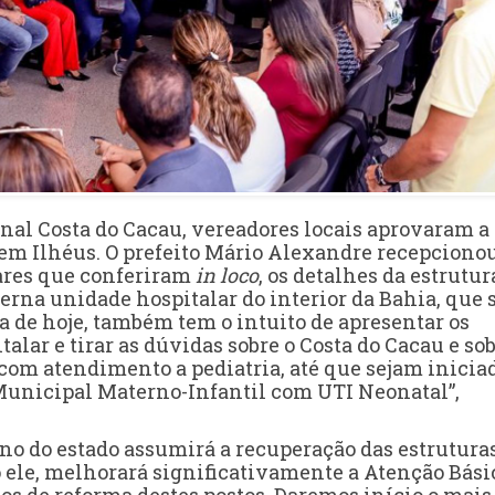
onal Costa do Cacau, vereadores locais aprovaram a
m Ilhéus. O prefeito Mário Alexandre recepciono
tares que conferiram
in loco
, os detalhes da estrutur
na unidade hospitalar do interior da Bahia, que 
a de hoje, também tem o intuito de apresentar os
alar e tirar as dúvidas sobre o Costa do Cacau e sob
com atendimento a pediatria, até que sejam inicia
 Municipal Materno-Infantil com UTI Neonatal”,
rno do estado assumirá a recuperação das estrutura
o ele, melhorará significativamente a Atenção Bási