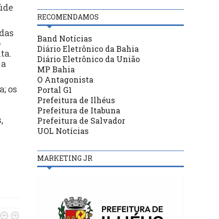
aúde
RECOMENDAMOS
 das
Band Notícias
o
Diário Eletrônico da Bahia
ta.
Diário Eletrônico da União
 a
MP Bahia
O Antagonista
; os
Portal G1
Prefeitura de Ilhéus
Prefeitura de Itabuna
,
Prefeitura de Salvador
UOL Notícias
MARKETING JR

