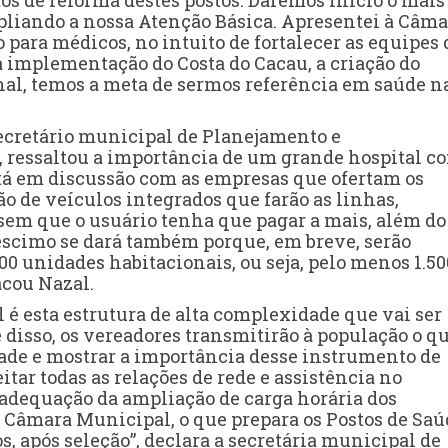
os de reforma destes postos. Daremos início o mais
mpliando a nossa Atenção Básica. Apresentei à Câma
 para médicos, no intuito de fortalecer as equipes 
a implementação do Costa do Cacau, a criação do
nal, temos a meta de sermos referência em saúde n
secretário municipal de Planejamento e
 ressaltou a importância de um grande hospital c
stá em discussão com as empresas que ofertam os
ão de veículos integrados que farão as linhas,
 sem que o usuário tenha que pagar a mais, além do 
éscimo se dará também porque, em breve, serão
600 unidades habitacionais, ou seja, pelo menos 1.50
acou Nazal.
 é esta estrutura de alta complexidade que vai ser
e disso, os vereadores transmitirão à população o q
dade e mostrar a importância desse instrumento de
tar todas as relações de rede e assistência no
adequação da ampliação de carga horária dos
a Câmara Municipal, o que prepara os Postos de Saú
s, após seleção”, declara a secretária municipal de