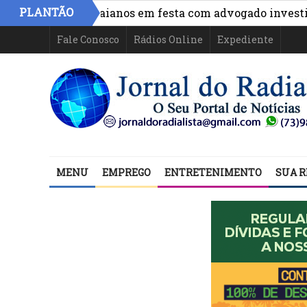
PLANTÃO
 políticos baianos em festa com advogado investigado no
Fale Conosco
Rádios Online
Expediente
MENU
EMPREGO
ENTRETENIMENTO
SUA R