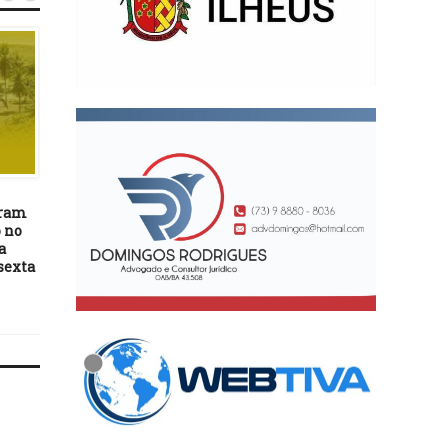
DESTAQUES
DESTAQUES
11/11/22
03/01/17
tram
Feira Cultural Rua Viva
SUS inicia vacinação co
 no
comemora três anos com
HPV para meninos
a
edição de aniversário neste
sexta
sábado (12)