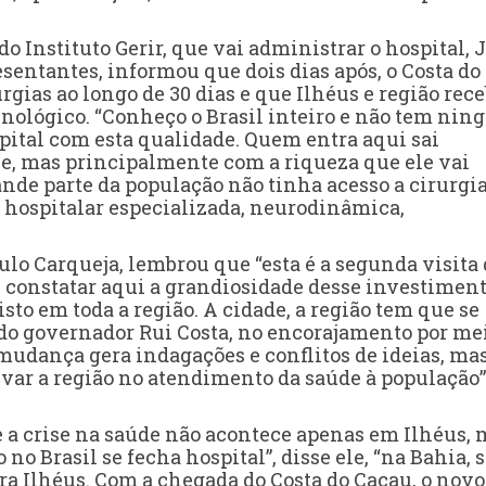
o Instituto Gerir, que vai administrar o hospital, 
esentantes, informou que dois dias após, o Costa do
urgias ao longo de 30 dias e que Ilhéus e região re
ológico. “Conheço o Brasil inteiro e não tem ni
ital com esta qualidade. Quem entra aqui sai
e, mas principalmente com a riqueza que ele vai
rande parte da população não tinha acesso a cirurgi
a hospitalar especializada, neurodinâmica,
ulo Carqueja, lembrou que “esta é a segunda visita
constatar aqui a grandiosidade desse investiment
to em toda a região. A cidade, a região tem que se
to do governador Rui Costa, no encorajamento por me
 mudança gera indagações e conflitos de ideias, ma
evar a região no atendimento da saúde à população”
ue a crise na saúde não acontece apenas em Ilhéus,
o Brasil se fecha hospital”, disse ele, “na Bahia, 
a Ilhéus. Com a chegada do Costa do Cacau, o novo