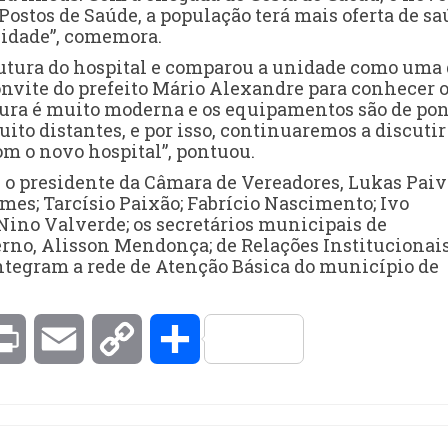
Postos de Saúde, a população terá mais oferta de s
lidade”, comemora.
rutura do hospital e comparou a unidade como uma
nvite do prefeito Mário Alexandre para conhecer 
tura é muito moderna e os equipamentos são de pon
ito distantes, e por isso, continuaremos a discutir
com o novo hospital”, pontuou.
o presidente da Câmara de Vereadores, Lukas Paiva
omes; Tarcísio Paixão; Fabrício Nascimento; Ivo
 Nino Valverde; os secretários municipais de
rno, Alisson Mendonça; de Relações Institucionais
integram a rede de Atenção Básica do município de
kedIn
Print
Email
Copy
Compartilhar
Link