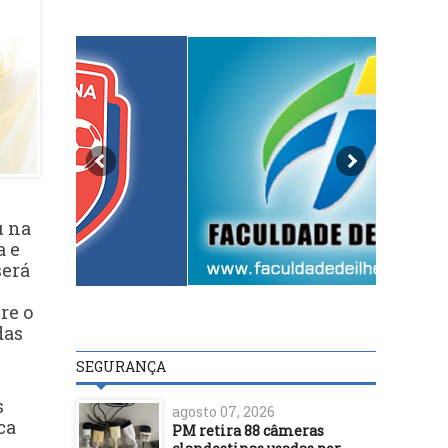
u na
a e
será
re o
das
SEGURANÇA
s
agosto 07, 2026
ca
PM retira 88 câmeras