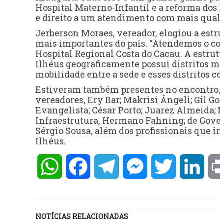
Hospital Materno-Infantil e a reforma dos 
e direito a um atendimento com mais qua
Jerberson Moraes, vereador, elogiou a est
mais importantes do país. “Atendemos o co
Hospital Regional Costa do Cacau. A estru
Ilhéus geograficamente possui distritos mu
mobilidade entre a sede e esses distritos 
Estiveram também presentes no encontro, 
vereadores, Ery Bar; Makrisi Ângeli; Gil G
Evangelista; César Porto; Juarez Almeida;
Infraestrutura, Hermano Fahning; de Gove
Sérgio Sousa, além dos profissionais que 
Ilhéus.
WhatsApp
Facebook
Telegram
Messenger
Twitter
Lin
NOTÍCIAS RELACIONADAS