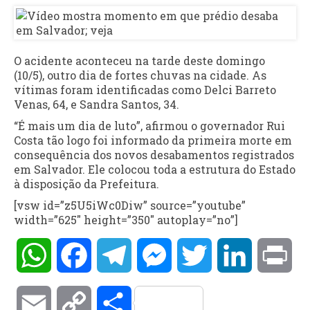
O acidente aconteceu na tarde deste domingo
(10/5), outro dia de fortes chuvas na cidade. As
vítimas foram identificadas como Delci Barreto
Venas, 64, e Sandra Santos, 34.
“É mais um dia de luto”, afirmou o governador Rui
Costa tão logo foi informado da primeira morte em
consequência dos novos desabamentos registrados
em Salvador. Ele colocou toda a estrutura do Estado
à disposição da Prefeitura.
[vsw id=”z5U5iWc0Diw” source=”youtube”
width=”625″ height=”350″ autoplay=”no”]
WhatsApp
Facebook
Telegram
Messenger
Twitter
LinkedIn
Pri
Email
Copy
Compartilhar