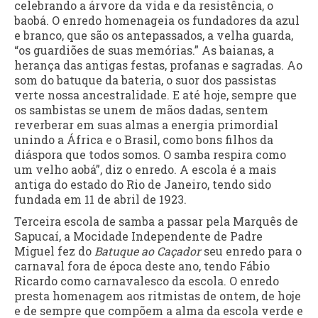
celebrando a árvore da vida e da resistência, o
baobá. O enredo homenageia os fundadores da azul
e branco, que são os antepassados, a velha guarda,
“os guardiões de suas memórias.” As baianas, a
herança das antigas festas, profanas e sagradas. Ao
som do batuque da bateria, o suor dos passistas
verte nossa ancestralidade. E até hoje, sempre que
os sambistas se unem de mãos dadas, sentem
reverberar em suas almas a energia primordial
unindo a África e o Brasil, como bons filhos da
diáspora que todos somos. O samba respira como
um velho aobá”, diz o enredo. A escola é a mais
antiga do estado do Rio de Janeiro, tendo sido
fundada em 11 de abril de 1923.
Terceira escola de samba a passar pela Marquês de
Sapucaí, a Mocidade Independente de Padre
Miguel fez do
Batuque ao Caçador
seu enredo para o
carnaval fora de época deste ano, tendo Fábio
Ricardo como carnavalesco da escola. O enredo
presta homenagem aos ritmistas de ontem, de hoje
e de sempre que compõem a alma da escola verde e