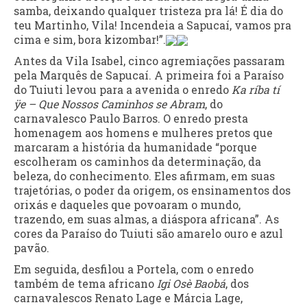
samba, deixando qualquer tristeza pra lá! É dia do
teu Martinho, Vila! Incendeia a Sapucaí, vamos pra
cima e sim, bora kizombar!”.
Antes da Vila Isabel, cinco agremiações passaram
pela Marquês de Sapucaí. A primeira foi a Paraíso
do Tuiuti levou para a avenida o enredo
Ka ríba tí
ÿe – Que Nossos Caminhos se Abram
, do
carnavalesco Paulo Barros. O enredo presta
homenagem aos homens e mulheres pretos que
marcaram a história da humanidade “porque
escolheram os caminhos da determinação, da
beleza, do conhecimento. Eles afirmam, em suas
trajetórias, o poder da origem, os ensinamentos dos
orixás e daqueles que povoaram o mundo,
trazendo, em suas almas, a diáspora africana”. As
cores da Paraíso do Tuiuti são amarelo ouro e azul
pavão.
Em seguida, desfilou a Portela, com o enredo
também de tema africano
Igi Osè Baobá
, dos
carnavalescos Renato Lage e Márcia Lage,