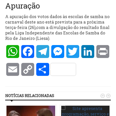
Apuração
A apuração dos votos dados às escolas de samba no
carnaval deste ano está prevista para a próxima
terça-feira (26),com a divulgação do resultado final
pela Liga Independente das Escolas de Samba do
Rio de Janeiro (Liesa).
WhatsApp
Facebook
Telegram
Messenger
Twitter
LinkedIn
Pri
Email
Copy
Compartilhar
Link
NOTÍCIAS RELACIONADAS

