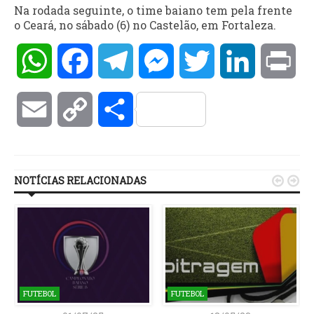
Na rodada seguinte, o time baiano tem pela frente
o Ceará, no sábado (6) no Castelão, em Fortaleza.
WhatsApp
Facebook
Telegram
Messenger
Twitter
LinkedIn
Pri
Email
Copy
Compartilhar
Link
NOTÍCIAS RELACIONADAS


FUTEBOL
FUTEBOL