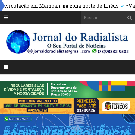
»
rculação em Mamoan, na zona norte de Ilhéus
*Vasco 