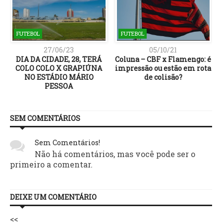
FUTEBOL
FUTEBOL
27/06/23
05/10/21
DIA DA CIDADE, 28, TERÁ
Coluna – CBF x Flamengo: é
e
COLO COLO X GRAPIÚNA
impressão ou estão em rota
NO ESTÁDIO MÁRIO
de colisão?
PESSOA
SEM COMENTÁRIOS
Sem Comentários!
Não há comentários, mas você pode ser o
primeiro a comentar.
DEIXE UM COMENTÁRIO
<<