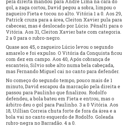
pela direita mandou para André Lima na cara do
gol, a zaga cortou, David pegou a sobra, limpou o
zagueiro Fieta e tocou no alto. Vitória 1 a 0. Aos 29,
Patrick cruza para a área, Cleiton Xavier pula para
cabecear, mas é deslocado por Lúcio. Pênalti para o
Vitória. Aos 31, Cleiton Xavier bate com categoria.
2 a 0 para o rubro-negro.
Quase aos 45, o zagueiro Lúcio levou o segundo
amarelo e foi expulso. O Vitória da Conquista ficou
com dez em campo. Aos 40, Após cobrança de
escanteio, Silvio sobe alto numa bela cabeçada,
mas Fernando Miguel cai no canto para defender.
No começo do segundo tempo, pouco mais de 1
minuto, David escapou da marcação pela direita e
passou para Paulinho que finalizou. Rodolfo
defendeu, a bola bateu em Fieta e entrou, mas o
árbitro deu o gol para Paulinho. 3 a 0 Vitória. Aos
18, Uillian Correia chuta forte de fora da área e a
bola vai no canto esquerdo de Rodolfo. Goleada
rubro-negra no Barradão. 4 a 0.