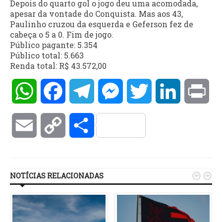
Depois do quarto gol o jogo deu uma acomodada,
apesar da vontade do Conquista. Mas aos 43,
Paulinho cruzou da esquerda e Geferson fez de
cabeça o 5 a 0. Fim de jogo.
Público pagante: 5.354
Público total: 5.663
Renda total: R$ 43.572,00
WhatsApp
Facebook
Telegram
Messenger
Twitter
LinkedIn
Pri
Email
Copy
Compartilhar
Link
NOTÍCIAS RELACIONADAS

