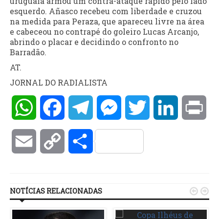
uruguaia armou um contra-ataque rápido pelo lado
esquerdo. Añasco recebeu com liberdade e cruzou
na medida para Peraza, que apareceu livre na área
e cabeceou no contrapé do goleiro Lucas Arcanjo,
abrindo o placar e decidindo o confronto no
Barradão.
AT.
JORNAL DO RADIALISTA
WhatsApp
Facebook
Telegram
Messenger
Twitter
LinkedIn
Pri
Email
Copy
Compartilhar
Link
NOTÍCIAS RELACIONADAS

