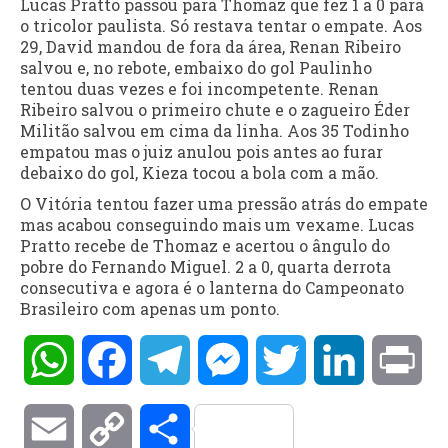
Lucas Pratto passou para Thomaz que fez 1 a 0 para
o tricolor paulista. Só restava tentar o empate. Aos
29, David mandou de fora da área, Renan Ribeiro
salvou e, no rebote, embaixo do gol Paulinho
tentou duas vezes e foi incompetente. Renan
Ribeiro salvou o primeiro chute e o zagueiro Éder
Militão salvou em cima da linha. Aos 35 Todinho
empatou mas o juiz anulou pois antes ao furar
debaixo do gol, Kieza tocou a bola com a mão.
O Vitória tentou fazer uma pressão atrás do empate
mas acabou conseguindo mais um vexame. Lucas
Pratto recebe de Thomaz e acertou o ângulo do
pobre do Fernando Miguel. 2 a 0, quarta derrota
consecutiva e agora é o lanterna do Campeonato
Brasileiro com apenas um ponto.
WhatsApp
Facebook
Telegram
Messenger
Twitter
LinkedIn
Pri
Email
Copy
Compartilhar