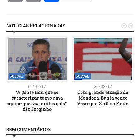
Link
NOTÍCIAS RELACIONADAS


FUTSAL
FUTSAL
01/07/17
20/08/17
“A gente tem que se
Com grande atuação de
caracterizar como uma
Mendoza, Bahia vence
equipe que faz muitos gols”,
Vasco por 3 a 0 na Fonte
diz Jorginho
SEM COMENTÁRIOS