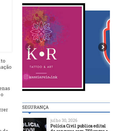
nto
nação
penas
 o
SEGURANÇA
rrer
julho 30, 2026
Polícia Civil publica edital
o de