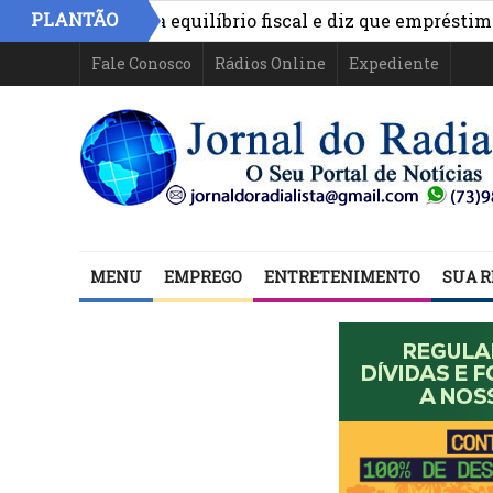
PLANTÃO
ônimo aponta equilíbrio fiscal e diz que empréstimos fin
Fale Conosco
Rádios Online
Expediente
MENU
EMPREGO
ENTRETENIMENTO
SUA R