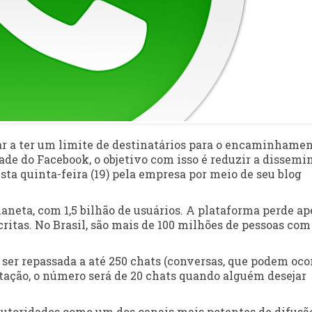
r a ter um limite de destinatários para o encaminhame
de do Facebook, o objetivo com isso é reduzir a dissemi
sta quinta-feira (19) pela empresa por meio de seu blog
aneta, com 1,5 bilhão de usuários. A plataforma perde a
critas. No Brasil, são mais de 100 milhões de pessoas com
r repassada a até 250 chats (conversas, que podem oco
tação, o número será de 20 chats quando alguém desejar
autoridades como um dos canais mais potentes de difusã