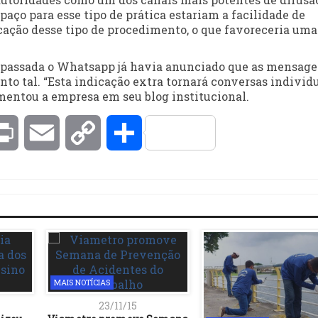
spaço para esse tipo de prática estariam a facilidade de
cação desse tipo de procedimento, o que favoreceria uma
 passada o Whatsapp já havia anunciado que as mensag
to tal. “Esta indicação extra tornará conversas individu
mentou a empresa em seu blog institucional.
kedIn
Print
Email
Copy
Compartilhar
Link
MAIS NOTÍCIAS
23/11/15