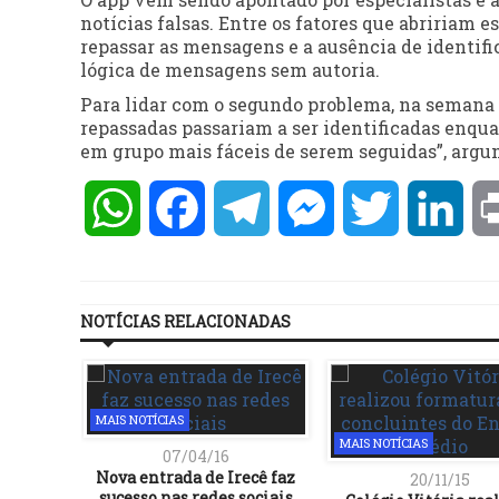
notícias falsas. Entre os fatores que abririam e
repassar as mensagens e a ausência de identifi
lógica de mensagens sem autoria.
Para lidar com o segundo problema, na semana
repassadas passariam a ser identificadas enquan
em grupo mais fáceis de serem seguidas”, argu
WhatsApp
Facebook
Telegram
Messenger
Twitter
Lin
NOTÍCIAS RELACIONADAS
MAIS NOTÍCIAS
MAIS NOTÍCIAS
07/04/16
Nova entrada de Irecê faz
20/11/15
sucesso nas redes sociais