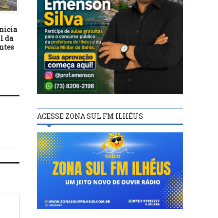
MAIS NOTÍCIAS
MAIS NOTÍCIAS
29/08/21
04/04/23
nicia
Vereador Edvaldo Gomes
TST define limites pa
l da
reivindica pavimentação
bloquear CNH e crédito
ontes
asfáltica no Loteamento
inadimplentes
Santa Clara
ACESSE ZONA SUL FM ILHÉUS