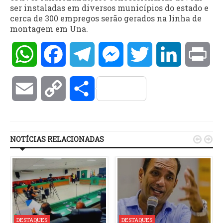
ser instaladas em diversos municípios do estado e
cerca de 300 empregos serão gerados na linha de
montagem em Una.
WhatsApp
Facebook
Telegram
Messenger
Twitter
LinkedIn
Pri
Email
Copy
Compartilhar
Link
NOTÍCIAS RELACIONADAS


DESTAQUES
DESTAQUES