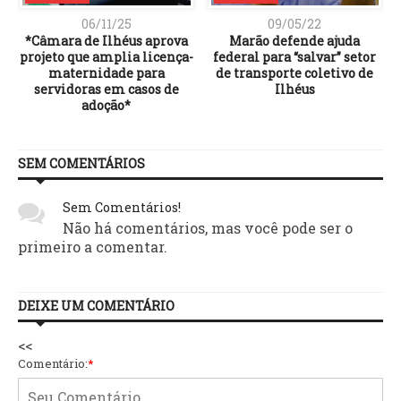
06/11/25
09/05/22
e
*Câmara de Ilhéus aprova
Marão defende ajuda
m
projeto que amplia licença-
federal para “salvar” setor
maternidade para
de transporte coletivo de
servidoras em casos de
Ilhéus
adoção*
SEM COMENTÁRIOS
Sem Comentários!
Não há comentários, mas você pode ser o
primeiro a comentar.
DEIXE UM COMENTÁRIO
<<
Comentário:
*