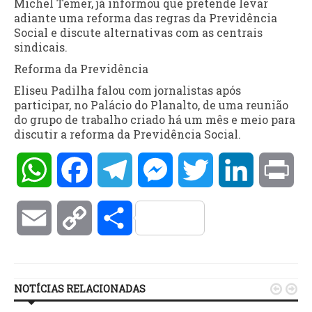
Michel Temer, já informou que pretende levar
adiante uma reforma das regras da Previdência
Social e discute alternativas com as centrais
sindicais.
Reforma da Previdência
Eliseu Padilha falou com jornalistas após
participar, no Palácio do Planalto, de uma reunião
do grupo de trabalho criado há um mês e meio para
discutir a reforma da Previdência Social.
WhatsApp
Facebook
Telegram
Messenger
Twitter
LinkedIn
Pri
Email
Copy
Compartilhar
Link
NOTÍCIAS RELACIONADAS

