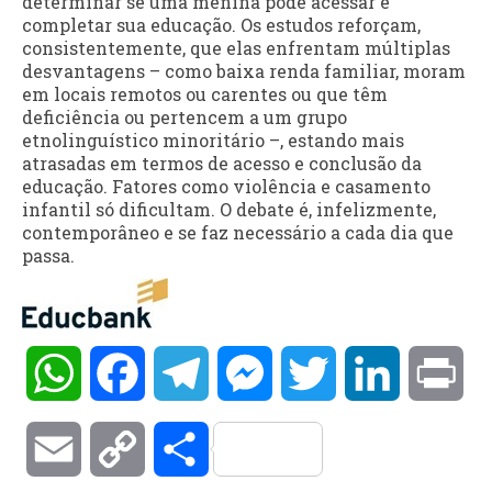
determinar se uma menina pode acessar e
completar sua educação. Os estudos reforçam,
consistentemente, que elas enfrentam múltiplas
desvantagens – como baixa renda familiar, moram
em locais remotos ou carentes ou que têm
deficiência ou pertencem a um grupo
etnolinguístico minoritário –, estando mais
atrasadas em termos de acesso e conclusão da
educação. Fatores como violência e casamento
infantil só dificultam. O debate é, infelizmente,
contemporâneo e se faz necessário a cada dia que
passa.
WhatsApp
Facebook
Telegram
Messenger
Twitter
LinkedIn
Pri
Email
Copy
Compartilhar