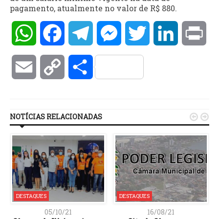
pagamento, atualmente no valor de R$ 880.
WhatsApp
Facebook
Telegram
Messenger
Twitter
LinkedIn
Pri
Email
Copy
Compartilhar
Link
NOTÍCIAS RELACIONADAS


DESTAQUES
DESTAQUES
05/10/21
16/08/21