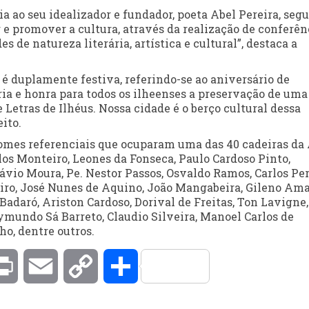
 ao seu idealizador e fundador, poeta Abel Pereira, seg
 promover a cultura, através da realização de conferên
s de natureza literária, artística e cultural”, destaca a
 é duplamente festiva, referindo-se ao aniversário de
ia e honra para todos os ilheenses a preservação de uma
Letras de Ilhéus. Nossa cidade é o berço cultural dessa
eito.
nomes referenciais que ocuparam uma das 40 cadeiras da 
os Monteiro, Leones da Fonseca, Paulo Cardoso Pinto,
ávio Moura, Pe. Nestor Passos, Osvaldo Ramos, Carlos Per
iro, José Nunes de Aquino, João Mangabeira, Gileno Ama
 Badaró, Ariston Cardoso, Dorival de Freitas, Ton Lavigne,
ymundo Sá Barreto, Claudio Silveira, Manoel Carlos de
o, dentre outros.
kedIn
Print
Email
Copy
Compartilhar
Link