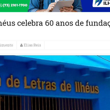
héus celebra 60 anos de funda
nimento
Elias Reis