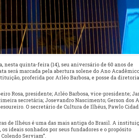
nesta quinta-feira (14), seu aniversário de 60 anos de
data será marcada pela abertura solene do Ano Acadêmic
tituição, proferida por Arléo Barbosa, e posse da diretori
iro Rosa, presidente; Arléo Barbosa, vice-presidente; Ja
primeira secretária; Josevandro Nascimento; Gerson dos A
soureiro. O secretário de Cultura de Ilhéus, Pawlo Cidad
s de Ilhéus é uma das mais antiga do Brasil. A institui
 os ideais sonhados por seus fundadores e o propósito
s Colendo Serviam”.