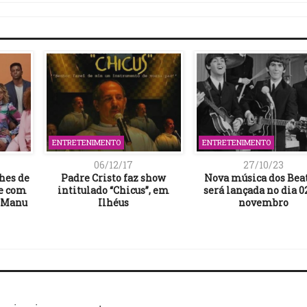
ENTRETENIMENTO
ENTRETENIMENTO
06/12/17
27/10/23
lhes de
Padre Cristo faz show
Nova música dos Bea
ie com
intitulado “Chicus”, em
será lançada no dia 0
 Manu
Ilhéus
novembro