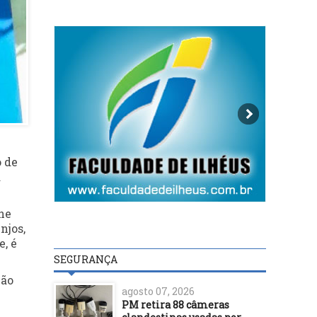
o de
a
ne
njos,
e, é
SEGURANÇA
ção
agosto 07, 2026
PM retira 88 câmeras