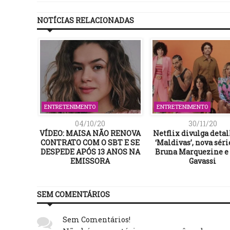
NOTÍCIAS RELACIONADAS
ENTRETENIMENTO
ENTRETENIMENTO
04/10/20
30/11/20
eira solo
VÍDEO: MAISA NÃO RENOVA
Netflix divulga deta
 single
CONTRATO COM O SBT E SE
‘Maldivas’, nova sér
r”
DESPEDE APÓS 13 ANOS NA
Bruna Marquezine e
EMISSORA
Gavassi
SEM COMENTÁRIOS
Sem Comentários!