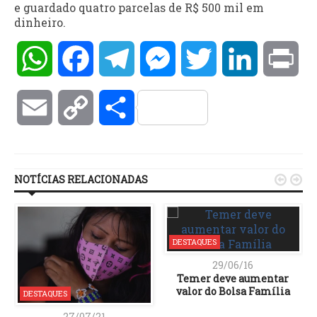
e guardado quatro parcelas de R$ 500 mil em
dinheiro.
WhatsApp
Facebook
Telegram
Messenger
Twitter
LinkedIn
Pri
Email
Copy
Compartilhar
Link
NOTÍCIAS RELACIONADAS


DESTAQUES
29/06/16
Temer deve aumentar
valor do Bolsa Família
DESTAQUES
27/07/21