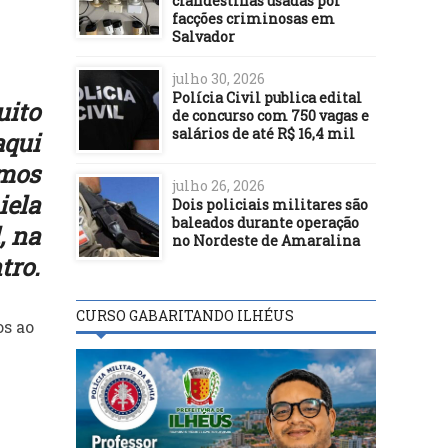
clandestinas usadas por
facções criminosas em
Salvador
julho 30, 2026
Polícia Civil publica edital
uito
de concurso com 750 vagas e
salários de até R$ 16,4 mil
aqui
emos
julho 26, 2026
iela
Dois policiais militares são
baleados durante operação
, na
no Nordeste de Amaralina
tro.
CURSO GABARITANDO ILHÉUS
os ao