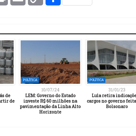
Link
POLÍTICA
POLÍTICA
10/07/24
31/01/23
ás de
LEM: Governo do Estado
Lula retira indicaçõe
rtir de
investe R$ 60 milhões na
cargos no governo feita
pavimentação da Linha Alto
Bolsonaro
Horizonte