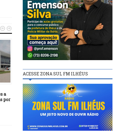


ACESSE ZONA SUL FM ILHÉUS
POLÍTICA
POLÍTICA
08/07/21
29/11/20
s a
Governo leiloa rodovia que
Herzem Gusmão é reele
s por
liga Mato Grosso à Hidrovia
em Vitória da Conquis
do Tapajós