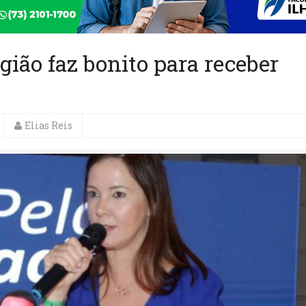
gião faz bonito para receber
Elias Reis