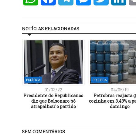
NOTÍCIAS RELACIONADAS
POLÍTICA
POLÍTICA
01/03/22
04/05/19
eeleito
Presidente do Republicanos
Petrobras reajusta g
quista
diz que Bolsonaro ‘só
cozinha em 3,43% a pa
atrapalhou’ o partido
domingo
SEM COMENTÁRIOS