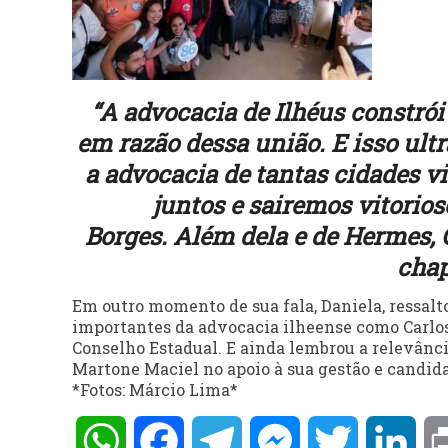
“A advocacia de Ilhéus constrói
em razão dessa união. E isso ult
a advocacia de tantas cidades 
juntos e sairemos vitorio
Borges. Além dela e de Hermes, C
chap
Em outro momento de sua fala, Daniela, ressalt
importantes da advocacia ilheense como Carlos
Conselho Estadual. E ainda lembrou a relevânc
Martone Maciel no apoio à sua gestão e candida
*Fotos: Márcio Lima*
WhatsApp
Facebook
Telegram
Messenger
Twitter
Lin