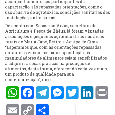
acompanhamento aos participantes da
capacitação, são repassadas orientações, como o
uso abusivo de agrotóxico, condições sanitárias das
instalações, entre outras.
De acordo com Sebastião Vivas, secretário de
Agricultura e Pesca de Ilhéus, já foram visitadas
associações e pequenas agroindústrias nas áreas
rurais de Maria Jape, Retiro e Acuípe de Cima.
“Esperamos que, com as orientações repassadas
durante os encontros para capacitação, os
manipuladores de alimentos sejam sensibilizados
a adquirir as boas práticas na produção de
alimentos, desta forma, oferecendo cada vez mais,
um produto de qualidade para sua
comercialização”, disse.
WhatsApp
Facebook
Telegram
Messenger
Twitter
LinkedIn
Pri
Email
Copy
Compartilhar