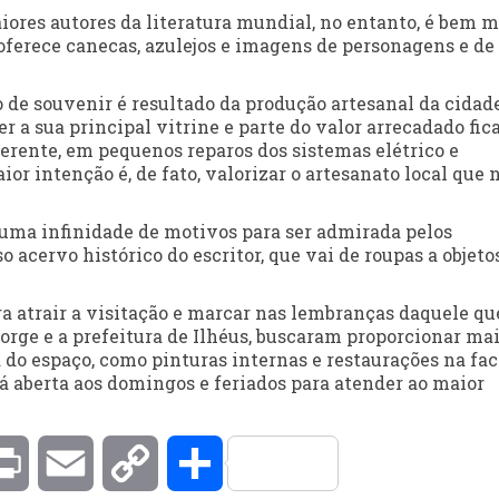
ores autores da literatura mundial, no entanto, é bem m
oferece canecas, azulejos e imagens de personagens e de
 de souvenir é resultado da produção artesanal da cidade
er a sua principal vitrine e parte do valor arrecadado fic
gerente, em pequenos reparos dos sistemas elétrico e
r intenção é, de fato, valorizar o artesanato local que 
e uma infinidade de motivos para ser admirada pelos
 acervo histórico do escritor, que vai de roupas a objeto
a atrair a visitação e marcar nas lembranças daquele qu
orge e a prefeitura de Ilhéus, buscaram proporcionar ma
a do espaço, como pinturas internas e restaurações na fa
tá aberta aos domingos e feriados para atender ao maior
kedIn
Print
Email
Copy
Compartilhar