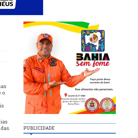
mas
e o
is
ias
ndas.
PUBLICIDADE