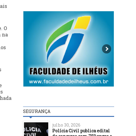
ais
. O
a na
nos
s
e
is
chada
SEGURANÇA
julho 30, 2026
Polícia Civil publica edital