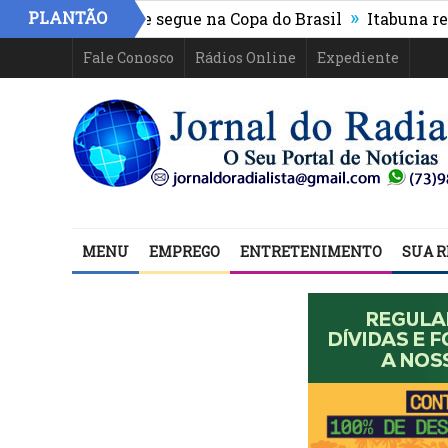
»
PLANTÃO
thletico-PR e segue na Copa do Brasil
Itabuna registra
Fale Conosco
Rádios Online
Expediente
MENU
EMPREGO
ENTRETENIMENTO
SUA R