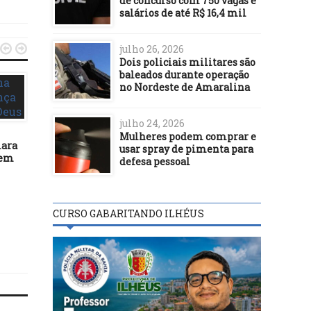
de concurso com 750 vagas e
salários de até R$ 16,4 mil


julho 26, 2026
Dois policiais militares são
baleados durante operação
no Nordeste de Amaralina
julho 24, 2026
Mulheres podem comprar e
iara
usar spray de pimenta para
 em
defesa pessoal
ENTRETENIMENTO
ENTRETENIMENTO
28/04/21
27/01/22
Mulheres na Travessa –
CANTOR ILHEENSE L
Travessia conecta mulheres
CURSO GABARITANDO ILHÉUS
COSTA LANÇA SEU
diversas de várias regiões do
PRIMEIRO EP
Brasil