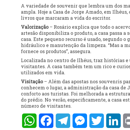
A variedade de souvenir que lembra um dos mai
ampla. Hoje a Casa de Jorge Amado, em Ilhéus, 
livros que marcaram a vida do escritor.
Valorização
– Rosário explica que todo o acervo
artesão disponibiliza o produto, a casa passa a s
casa. Este pequeno recurso é usado, segundo o 
hidráulico e manutenção da limpeza. “Mas a maio
fornece os produtos”, assegura.
Localizada no centro de Ilhéus, traz histórias 
visitantes. A casa também tem um rico e curioso
utilizados em vida.
Visitação
– Além das apostas nos souvenris par
conhecem o lugar, a administração da casa de J
conforto aos turistas. Foi melhorada a estrutur
do prédio. No verão, especificamente, a casa es
número de visitantes.
WhatsApp
Facebook
Telegram
Messenger
Twitter
Lin