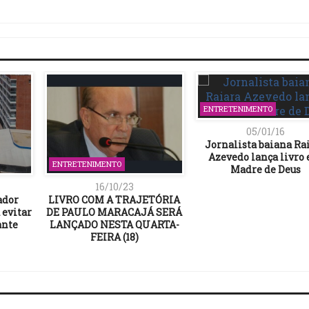
Link
ENTRETENIMENTO
05/01/16
Jornalista baiana Ra
Azevedo lança livro
ENTRETENIMENTO
Madre de Deus
16/10/23
ador
LIVRO COM A TRAJETÓRIA
 evitar
DE PAULO MARACAJÁ SERÁ
ante
LANÇADO NESTA QUARTA-
FEIRA (18)