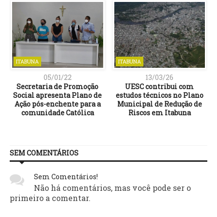
ITABUNA
ITABUNA
05/01/22
13/03/26
e
Secretaria de Promoção
UESC contribui com
Social apresenta Plano de
estudos técnicos no Plano
Ação pós-enchente para a
Municipal de Redução de
comunidade Católica
Riscos em Itabuna
SEM COMENTÁRIOS
Sem Comentários!
Não há comentários, mas você pode ser o
primeiro a comentar.