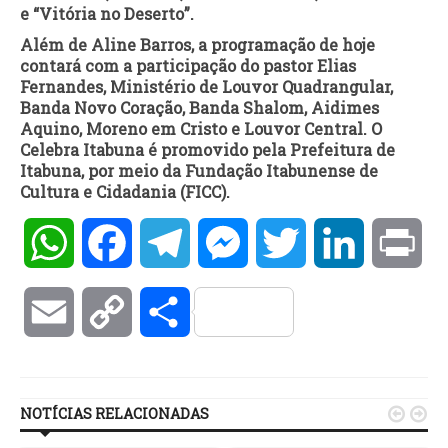
e “Vitória no Deserto”.
Além de Aline Barros, a programação de hoje
contará com a participação do pastor Elias
Fernandes, Ministério de Louvor Quadrangular,
Banda Novo Coração, Banda Shalom, Aidimes
Aquino, Moreno em Cristo e Louvor Central. O
Celebra Itabuna é promovido pela Prefeitura de
Itabuna, por meio da Fundação Itabunense de
Cultura e Cidadania (FICC).
WhatsApp
Facebook
Telegram
Messenger
Twitter
LinkedIn
Pri
Email
Copy
Compartilhar
Link
NOTÍCIAS RELACIONADAS

