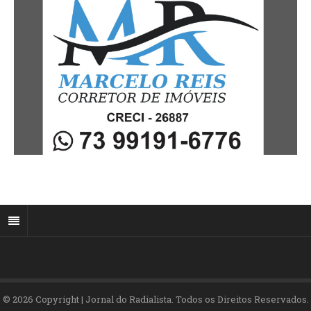
© 2026 Copyright | Jornal do Radialista. Todos os Direitos Reservados.