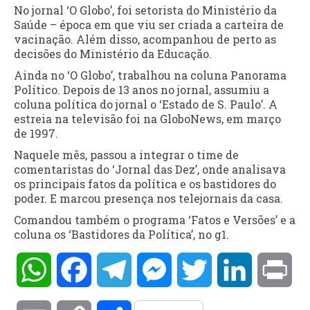
No jornal ‘O Globo’, foi setorista do Ministério da
Saúde – época em que viu ser criada a carteira de
vacinação. Além disso, acompanhou de perto as
decisões do Ministério da Educação.
Ainda no ‘O Globo’, trabalhou na coluna Panorama
Político. Depois de 13 anos no jornal, assumiu a
coluna política do jornal o ‘Estado de S. Paulo’. A
estreia na televisão foi na GloboNews, em março
de 1997.
Naquele mês, passou a integrar o time de
comentaristas do ‘Jornal das Dez’, onde analisava
os principais fatos da política e os bastidores do
poder. E marcou presença nos telejornais da casa.
Comandou também o programa ‘Fatos e Versões’ e a
coluna os ‘Bastidores da Política’, no g1.
WhatsApp
Facebook
Telegram
Messenger
Twitter
LinkedIn
Pri