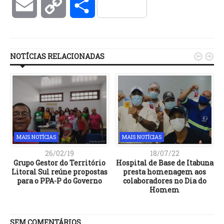
Email
Copy
Compartilhar
Link
NOTÍCIAS RELACIONADAS


MAIS NOTÍCIAS
MAIS NOTÍCIAS
26/02/19
18/07/22
Grupo Gestor do Território
Hospital de Base de Itabuna
Litoral Sul reúne propostas
presta homenagem aos
para o PPA-P do Governo
colaboradores no Dia do
Homem
SEM COMENTÁRIOS