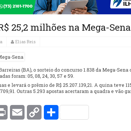
 R$ 25,2 milhões na Mega-Sena
a
Elias Reis
Barreiras (BA), o sorteio do concurso 1.838 da Mega-Sena 
as foram: 05, 08, 24, 30, 57 e 59.
s e levará o prêmio de R$ 25.207.139,21. A quina teve 11
709,91. Outras 5.293 apostas acertaram a quadra e vão g
kedIn
Print
Email
Copy
Compartilhar
Link