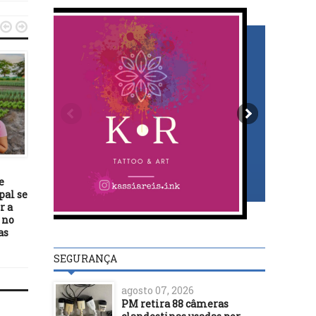


ECONOMIA
09/11/16
Prefeitura de Ilhéus
ECONOMIA
mantém o programa 
Cadastro Ambiental Ru
01/06/19
e
Governo quer aumentar
pal se
acompanhamento de
r a
transferências da Uniã
 no
as
SEGURANÇA
agosto 07, 2026
PM retira 88 câmeras