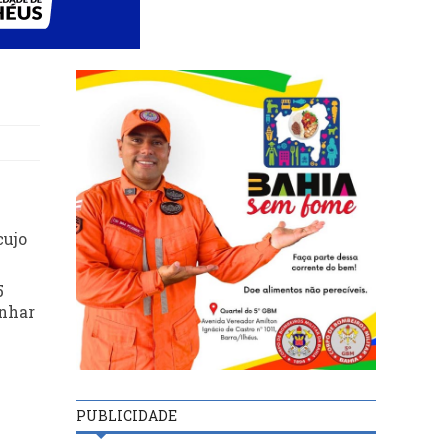
cujo
5
anhar
PUBLICIDADE