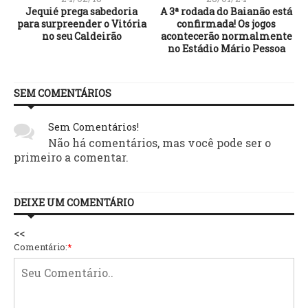
o
Jequié prega sabedoria
A 3ª rodada do Baianão está
,
para surpreender o Vitória
confirmada! Os jogos
no seu Caldeirão
acontecerão normalmente
no Estádio Mário Pessoa
SEM COMENTÁRIOS
Sem Comentários!
Não há comentários, mas você pode ser o
primeiro a comentar.
DEIXE UM COMENTÁRIO
<<
Comentário:
*