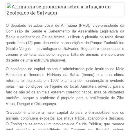
O deputado estadual José de Arimateia (PRB), vice-presidente da
Comissão de Saúde e Saneamento da Assembleia Legislativa da
Bahia e defensor da Causa Animal, utilizou o plenário na tarde desta
quarta-feira (12) para denunciar as condições do Parque Zoobotânico
Getúlio Vargas — o zoológico de Salvador. Segundo o republicano, o
cenário é de total abandono, sujeira, falta de animais e encontra-se
distante de uma estrutura plausível.
O zoológico da capital baiana é administrado pelo Instituto de Meio
Ambiente e Recursos Hídricos da Bahia (Inema) e a sua ultima
reforma foi realizada em 1992 e a falta de manutenção é evidente
pelas más condições de higiene do local. Arimateia advertiu para o
fato de não só os animais estarem correndo riscos, mas os visitantes
também, porque o ambiente é propício para a proliferação de Zika
Vírus, Dengue e Chikungunya.
“Salvador é a terceira maior capital do país e é inaceitável que os
animais continuem expostos aos maus tratos, abandono e descaso.
O Zoológico se tornou um problema de Saúde Pública, que merece
total atenção e sensibilidade do Governo do Estado”, opinou