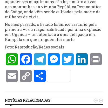
ugandenses muçulmanos, são hoje muito ativas
nas montanhas da vizinha República Democrática
do Congo, onde vêm sendo culpadas pela morte de
milhares de civis.
No mês passado, o Estado Islâmico assumiu pela
primeira vez a responsabilidade por uma explosão
em Uganda — um atentado a uma delegacia em
Kampala em que ninguém foi morto.
Foto: Reprodução/Redes sociais
WhatsApp
Facebook
Telegram
Messenger
Twitter
LinkedIn
Pri
Email
Copy
Compartilhar
Link
NOTÍCIAS RELACIONADAS

