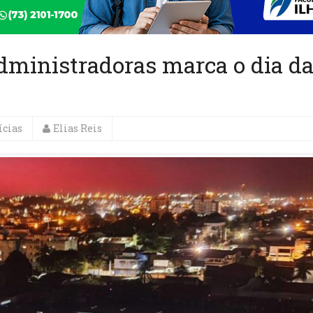
dministradoras marca o dia d
ícias
Elias Reis