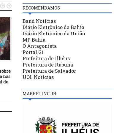


RECOMENDAMOS
Band Notícias
Diário Eletrônico da Bahia
MAIS NOTÍCIAS
Diário Eletrônico da União
MP Bahia
09/05/16
O Antagonista
Festejos em Louvor a
Portal G1
Santíssima Trindade
MAIS NOTÍCIAS
Prefeitura de Ilhéus
Padroeira do Bairro
Prefeitura de Itabuna
01/02/17
Prefeitura de Salvador
sobre
Ilhéus utiliza moderna
a nas
máquina de varrição na
UOL Notícias
l da
Operação Cidade Limpa
MARKETING JR