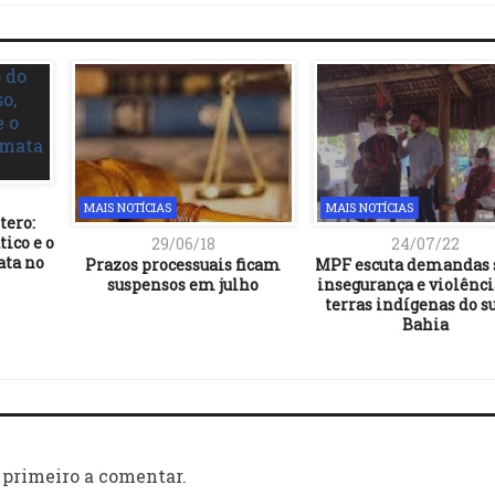
MAIS NOTÍCIAS
MAIS NOTÍCIAS
tero:
ico e o
29/06/18
24/07/22
ata no
Prazos processuais ficam
MPF escuta demandas 
suspensos em julho
insegurança e violênci
terras indígenas do su
Bahia
 primeiro a comentar.