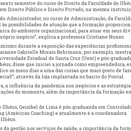
sexto semestre do curso de Direito da Faculdade de Ilhé
em Direito Público e Direito Privado, na mesma instituiç
do Administrador, no curso de Administração, da Faculd
l às possibilidades de atuação que a formação proporciona
ica do ambiente organizacional, para atuar em seus div
róprio negócio”, explica a professora Cristiane Nunes.
mismo durante a exposição das experiências profission
Daianne Gabrielle Morais Behrmann, por exemplo, mestr
niversidade Estadual de Santa Cruz (Uesc) e pós-gradua
héus, disse que iniciei a jornada como empreendedora, 
dico os meus dias a uma das coisas que mais gosto de faz
cial!”, através da loja implantada no bairro do Pontal.
a, a influência da pandemia nos negócios e as estratégia
mitações do momento, além da importância da formação e
Ilhéus, Geisibel de Lima é pós-graduanda em Controlado
ng (Américas Coaching) e atualmente é a coordenadora
Ilhéus.
os da gestão nos serviços de saúde, a importância da for