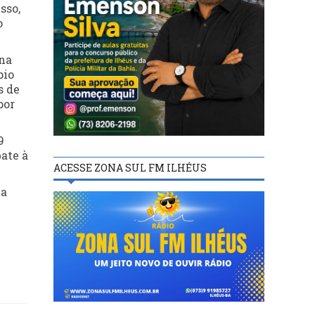
sso,
o
 na
pio
s de
por
9
ate à
ACESSE ZONA SUL FM ILHÉUS
la