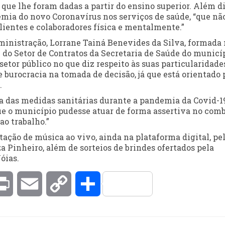
que lhe foram dadas a partir do ensino superior. Além di
emia do novo Coronavírus nos serviços de saúde, “que nã
ientes e colaboradores física e mentalmente.”
ministração, Lorrane Tainá Benevides da Silva, formada
 do Setor de Contratos da Secretaria de Saúde do municí
o setor público no que diz respeito às suas particularidade
 burocracia na tomada de decisão, já que está orientado 
.
ia das medidas sanitárias durante a pandemia da Covid-1
ue o município pudesse atuar de forma assertiva no comb
ao trabalho.”
ção de música ao vivo, ainda na plataforma digital, pe
Pinheiro, além de sorteios de brindes ofertados pela
óias.
kedIn
Print
Email
Copy
Compartilhar
Link