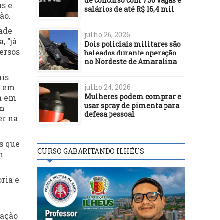
de concurso com 750 vagas e
us e
salários de até R$ 16,4 mil
ão.
ade
julho 26, 2026
, “já
Dois policiais militares são
ersos
baleados durante operação
no Nordeste de Amaralina
ais
a em
julho 24, 2026
Mulheres podem comprar e
da em
usar spray de pimenta para
em
defesa pessoal
er na
s que
CURSO GABARITANDO ILHÉUS
m
ria e
mação