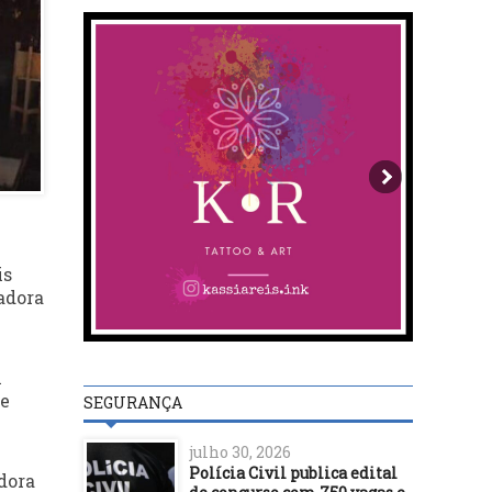
is
adora
m
de
SEGURANÇA
julho 30, 2026
Polícia Civil publica edital
dora