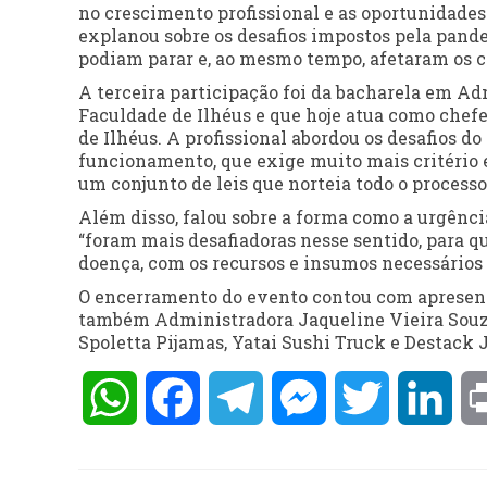
no crescimento profissional e as oportunidades 
explanou sobre os desafios impostos pela pand
podiam parar e, ao mesmo tempo, afetaram os cl
A terceira participação foi da bacharela em Ad
Faculdade de Ilhéus e que hoje atua como chefe
de Ilhéus. ​A profissional abordou os desafios d
funcionamento, que exige muito mais critério e
um conjunto de leis que norteia todo o processo
Além disso, falou sobre a forma como a urgênc
“foram mais desafiadoras nesse sentido, para q
doença, com os recursos e insumos necessários 
O encerramento do evento contou com apresenta
também Administradora Jaqueline Vieira Souza 
Spoletta Pijamas, Yatai Sushi Truck e Destack J
WhatsApp
Facebook
Telegram
Messenger
Twitter
Lin