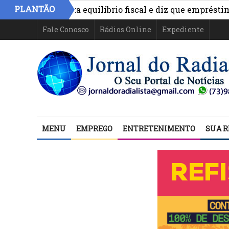
PLANTÃO
nimo aponta equilíbrio fiscal e diz que empréstimos fin
Fale Conosco
Rádios Online
Expediente
MENU
EMPREGO
ENTRETENIMENTO
SUA R