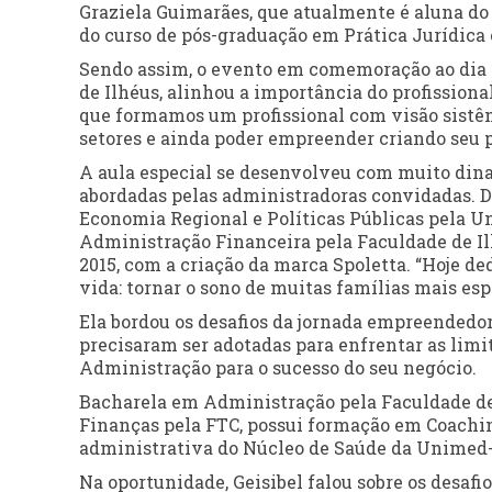
Graziela Guimarães, que atualmente é aluna do 
do curso de pós-graduação em Prática Jurídica 
Sendo assim, o evento em comemoração ao dia 
de Ilhéus, alinhou a importância do profissiona
que formamos um profissional com visão sistêm
setores e ainda poder empreender criando seu p
A aula especial se desenvolveu com muito dina
abordadas pelas administradoras convidadas. 
Economia Regional e Políticas Públicas pela U
Administração Financeira pela Faculdade de Il
2015, com a criação da marca Spoletta. “Hoje de
vida: tornar o sono de muitas famílias mais espe
Ela bordou os desafios da jornada empreendedor
precisaram ser adotadas para enfrentar as li
Administração para o sucesso do seu negócio.
Bacharela em Administração pela Faculdade de 
Finanças pela FTC, possui formação em Coachi
administrativa do Núcleo de Saúde da Unimed-
Na oportunidade, Geisibel falou sobre os desafi