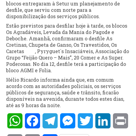
blocos entregaram à Setur um planejamento de
desfile, que serviu com norte para a
disponibilização dos serviços públicos.
Estão previstos para desfilar hoje à tarde, os blocos
Os Agradáveis, Levada da Mania do Pagode e
Deboche. Amanhã, confirmaram o desfile As
Cretinas, Chupeta de Ganso, Os Travestidos, Os
Caretas , Pyryguet´s Insaciáveis, Associação do
Grupo “Feijão Quero – Mais”, 20 Comer e As Super.
Poderosas. No dia 12, desfile terá a participação do
bloco AGMI e Folia.
Hélio Ricardo informa ainda que, em comum
acordo com as autoridades policiais, os serviços
públicos de segurança, saúde e trânsito, ficarão
disponíveis na avenida, durante todos estes dias,
até as 9 horas da noite.
WhatsApp
Facebook
Telegram
Messenger
Twitter
LinkedIn
Pri