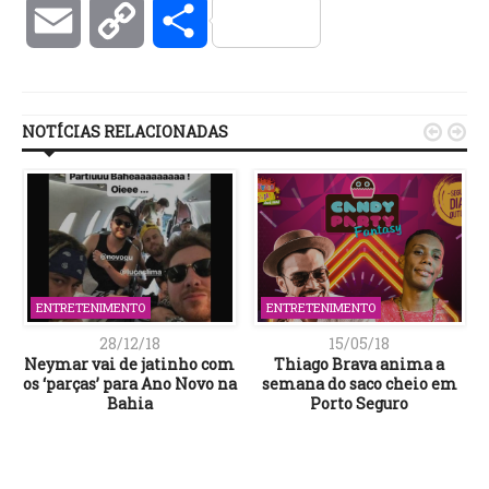
Email
Copy
Compartilhar
Link
NOTÍCIAS RELACIONADAS


ENTRETENIMENTO
ENTRETENIMENTO
28/12/18
15/05/18
R
Neymar vai de jatinho com
Thiago Brava anima a
os ‘parças’ para Ano Novo na
semana do saco cheio em
O
Bahia
Porto Seguro