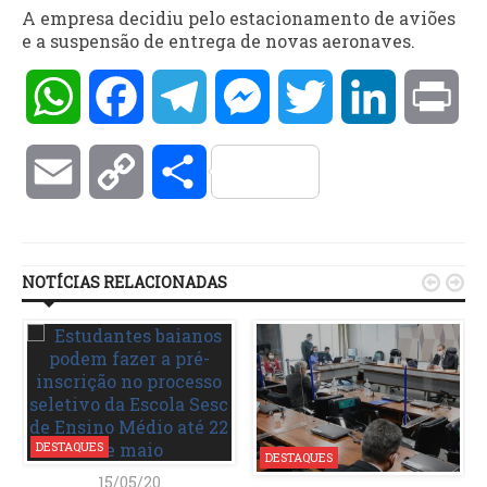
A empresa decidiu pelo estacionamento de aviões
e a suspensão de entrega de novas aeronaves.
WhatsApp
Facebook
Telegram
Messenger
Twitter
LinkedIn
Pri
Email
Copy
Compartilhar
Link
NOTÍCIAS RELACIONADAS


DESTAQUES
DESTAQUES
15/05/20