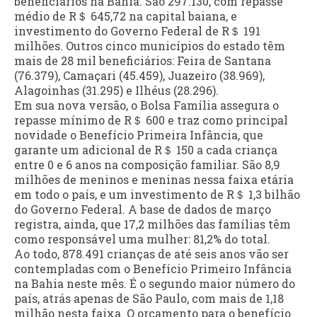
beneficiários na Bahia. São 297.130, com repasse
médio de R＄ 645,72 na capital baiana, e
investimento do Governo Federal de R＄ 191
milhões. Outros cinco municípios do estado têm
mais de 28 mil beneficiários: Feira de Santana
(76.379), Camaçari (45.459), Juazeiro (38.969),
Alagoinhas (31.295) e Ilhéus (28.296).
Em sua nova versão, o Bolsa Família assegura o
repasse mínimo de R＄ 600 e traz como principal
novidade o Benefício Primeira Infância, que
garante um adicional de R＄ 150 a cada criança
entre 0 e 6 anos na composição familiar. São 8,9
milhões de meninos e meninas nessa faixa etária
em todo o país, e um investimento de R＄ 1,3 bilhão
do Governo Federal. A base de dados de março
registra, ainda, que 17,2 milhões das famílias têm
como responsável uma mulher: 81,2% do total.
Ao todo, 878.491 crianças de até seis anos vão ser
contempladas com o Benefício Primeiro Infância
na Bahia neste mês. É o segundo maior número do
país, atrás apenas de São Paulo, com mais de 1,18
milhão nesta faixa. O orçamento para o benefício