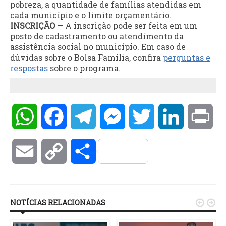
pobreza, a quantidade de famílias atendidas em
cada município e o limite orçamentário.
INSCRIÇÃO —
A inscrição pode ser feita em um
posto de cadastramento ou atendimento da
assistência social no município. Em caso de
dúvidas sobre o Bolsa Família, confira
perguntas e
respostas
sobre o programa.
WhatsApp
Facebook
Telegram
Messenger
Twitter
LinkedIn
Pri
Email
Copy
Compartilhar
Link
NOTÍCIAS RELACIONADAS

