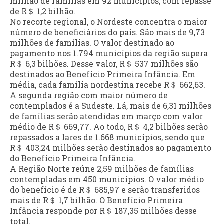
milhão de famílias em 92 municípios, com repasse
de R＄ 1,2 bilhão.
No recorte regional, o
Nordeste concentra o maior
número de beneficiários do país. São mais de 9,73
milhões de famílias. O valor destinado ao
pagamento nos 1.794 municípios da região supera
R＄ 6,3 bilhões. Desse valor, R＄ 537 milhões são
destinados ao Benefício Primeira Infância. Em
média, cada família nordestina recebe R＄ 662,63.
A segunda região com maior número de
contemplados é a Sudeste. Lá, mais de 6,31 milhões
de famílias serão atendidas em março com valor
médio de R＄ 669,77. Ao todo, R＄ 4,2 bilhões serão
repassados a lares de 1.668 municípios, sendo que
R＄ 403,24 milhões serão destinados ao pagamento
do Benefício Primeira Infância.
A Região Norte reúne 2,59 milhões de famílias
contempladas em 450 municípios. O valor médio
do benefício é de R＄ 685,97 e serão transferidos
mais de R＄ 1,7 bilhão. O Benefício Primeira
Infância responde por R＄ 187,35 milhões desse
total.