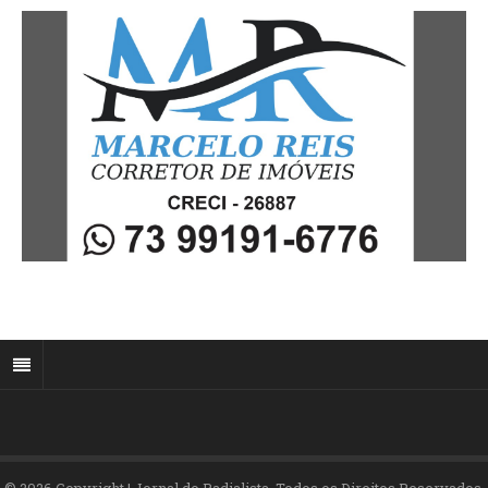
© 2026 Copyright | Jornal do Radialista. Todos os Direitos Reservados.