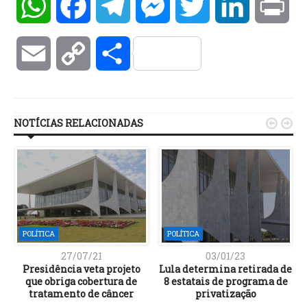
WhatsApp
Facebook
Telegram
Messenger
Twitter
LinkedIn
Pri
Email
Copy
Compartilhar
Link
NOTÍCIAS RELACIONADAS


POLÍTICA
POLÍTICA
27/07/21
03/01/23
Presidência veta projeto
Lula determina retirada de
que obriga cobertura de
8 estatais de programa de
tratamento de câncer
privatização