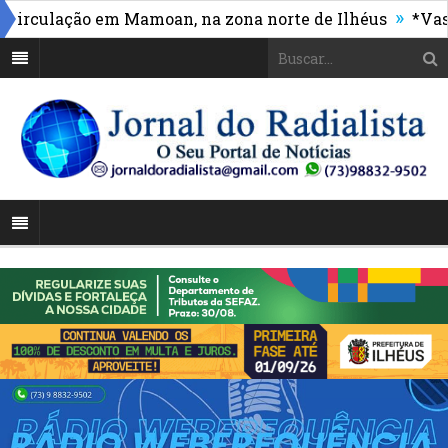
»
culação em Mamoan, na zona norte de Ilhéus
*Vasco m