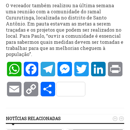
O vereador também realizou na última semana
uma reunião com a comunidade do ramal
Cururutinga, localizada no distrito de Santo
Antônio. Em pauta estavam as metas a serem
traçadas e os projetos que podem ser realizados no
local. Para Paulo, “ouvir a comunidade é essencial
para sabermos quais medidas devem ser tomadas e
trabalhar para que as melhorias cheguem à
população”.
WhatsApp
Facebook
Telegram
Messenger
Twitter
LinkedIn
Pri
Email
Copy
Compartilhar
Link
NOTÍCIAS RELACIONADAS

