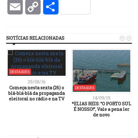
Email
Copy
Compartilhar
Link
NOTÍCIAS RELACIONADAS


DESTAQUES
25/08/16
Começa nesta sexta (26) o
DESTAQUES
blá-blá-blá da propaganda
14/09/19
eleitoral no rádio e na TV
*ELIAS REIS: “O PORTO SUL
É NOSSO!”, Vale a pena ler
de novo