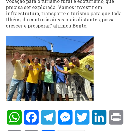
vocação para o turismo rural e ecoturismo, que
precisa ser explorada. Vamos investir em
infraestrutura, transporte e turismo para que toda
Ilhéus, do centro às áreas mais distantes, possa
crescer e prosperar,” afirmou Bento.
WhatsApp
Facebook
Telegram
Messenger
Twitter
LinkedIn
Pri