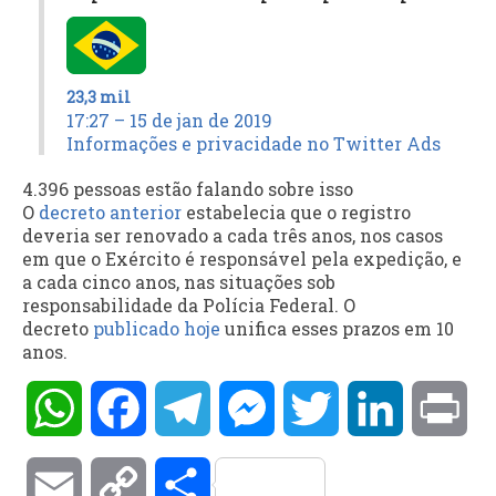
23,3 mil
17:27 – 15 de jan de 2019
Informações e privacidade no Twitter Ads
4.396 pessoas estão falando sobre isso
O
decreto anterior
estabelecia que o registro
deveria ser renovado a cada três anos, nos casos
em que o Exército é responsável pela expedição, e
a cada cinco anos, nas situações sob
responsabilidade da Polícia Federal. O
decreto
publicado hoje
unifica esses prazos em 10
anos.
WhatsApp
Facebook
Telegram
Messenger
Twitter
LinkedIn
Pri
Email
Copy
Compartilhar