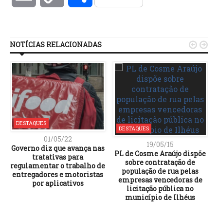
Link
NOTÍCIAS RELACIONADAS


DESTAQUES
DESTAQUES
01/05/22
19/05/15
Governo diz que avança nas
PL de Cosme Araújo dispõe
tratativas para
sobre contratação de
regulamentar o trabalho de
população de rua pelas
entregadores e motoristas
empresas vencedoras de
por aplicativos
licitação pública no
município de Ilhéus