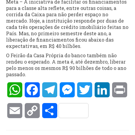
Meta – A iniciativa de facilitar os financiamentos
para a classe alta reflete, entre outras coisas, a
corrida da Caixa para não perder espaço no
mercado. Hoje, a instituição responde por duas de
cada três operações de crédito imobiliário feitas no
País. Mas, no primeiro semestre deste ano, a
liberação de financiamentos ficou abaixo das
expectativas, em R$ 40 bilhões.
O Feirão da Casa Própria do banco também não
rendeu o esperado. A meta é, até dezembro, liberar
pelo menos os mesmos R$ 90 bilhões de todo o ano
passado.
WhatsApp
Facebook
Telegram
Messenger
Twitter
LinkedIn
Pri
Email
Copy
Compartilhar
Link