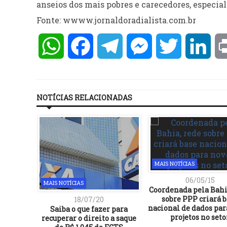
anseios dos mais pobres e carecedores, especia
Fonte: wwww.jornaldoradialista.com.br
WhatsApp
Facebook
Telegram
Messenger
Twitter
Lin
NOTÍCIAS RELACIONADAS
MAIS NOTÍCIAS
06/05/15
MAIS NOTÍCIAS
Coordenada pela Bahi
sobre PPP criará 
18/07/20
nacional de dados par
Saiba o que fazer para
projetos no seto
recuperar o direito a saque