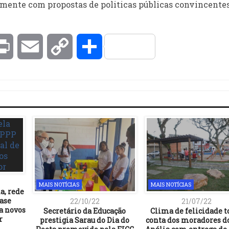
lmente com propostas de politicas públicas convincentes
kedIn
Print
Email
Copy
Compartilhar
Link
MAIS NOTÍCIAS
MAIS NOTÍCIAS
a, rede
base
22/10/22
21/07/22
a novos
Secretário da Educação
Clima de felicidade 
r
prestigia Sarau do Dia do
conta dos moradores do