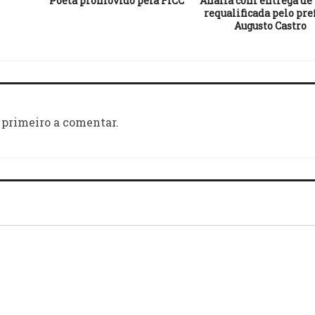
Poeta promovido pela FICC
Anália com entrega de
requalificada pelo pre
Augusto Castro
 primeiro a comentar.