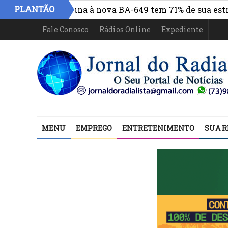
PLANTÃO
centro de Itabuna à nova BA-649 tem 71% de sua estrutur
Fale Conosco
Rádios Online
Expediente
MENU
EMPREGO
ENTRETENIMENTO
SUA R