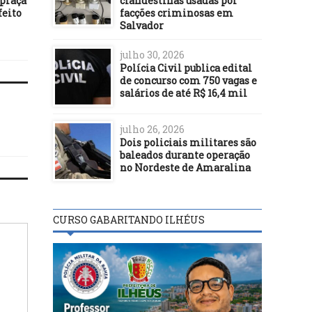
 praça
REGISTRO DE CANDIDATURA
clandestinas usadas por
FEIRA, 27/04/2021
feito
APROVADO PELO TRE-BA
facções criminosas em
Salvador
julho 30, 2026
Polícia Civil publica edital
de concurso com 750 vagas e
salários de até R$ 16,4 mil
julho 26, 2026
Dois policiais militares são
baleados durante operação
no Nordeste de Amaralina
CURSO GABARITANDO ILHÉUS