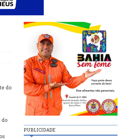
te do
 do
PUBLICIDADE
os