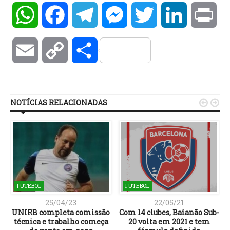
WhatsApp
Facebook
Telegram
Messenger
Twitter
LinkedIn
Pri
Email
Copy
Compartilhar
Link
NOTÍCIAS RELACIONADAS


FUTEBOL
FUTEBOL
25/04/23
22/05/21
UNIRB completa comissão
Com 14 clubes, Baianão Sub-
técnica e trabalho começa
20 volta em 2021 e tem