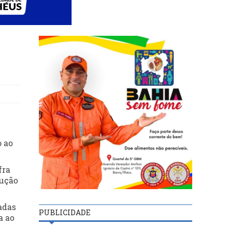
o ao
fra
dução
adas
PUBLICIDADE
a ao