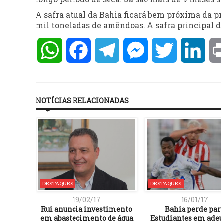
A safra atual da Bahia ficará bem próxima da pr
mil toneladas de amêndoas. A safra principal 
WhatsApp
Facebook
Telegram
Messenger
Twitter
Lin
NOTÍCIAS RELACIONADAS
DESTAQUES
DESTAQUES
19/02/17
16/01/17
a a sua
Rui anuncia investimento
Bahia perde par
ualidade
em abastecimento de água
Estudiantes em adeu