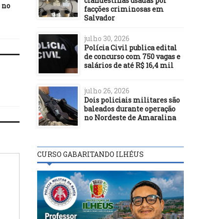
clandestinas usadas por
 no
Bolsa Família para auxílio
para a mega abertura 
facções criminosas em
emergencial
Semana de Inovação
Salvador
julho 30, 2026
Polícia Civil publica edital
de concurso com 750 vagas e
salários de até R$ 16,4 mil
julho 26, 2026
Dois policiais militares são
baleados durante operação
no Nordeste de Amaralina
CURSO GABARITANDO ILHÉUS