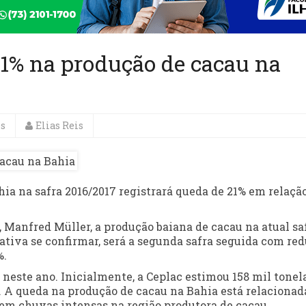
21% na produção de cacau na
es
Elias Reis
ia na safra 2016/2017 registrará queda de 21% em relaçã
 Manfred Müller, a produção baiana de cacau na atual sa
mativa se confirmar, será a segunda safra seguida com re
%.
u neste ano. Inicialmente, a Ceplac estimou 158 mil tonel
s. A queda na produção de cacau na Bahia está relacionad
sem chuvas intensas na região produtora de cacau.