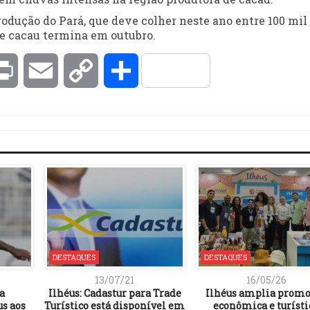
odução do Pará, que deve colher neste ano entre 100 mil 
de cacau termina em outubro.
kedIn
Print
Email
Copy
Compartilhar
Link
DESTAQUES
DESTAQUES
13/07/21
16/05/26
a
Ilhéus: Cadastur para Trade
Ilhéus amplia prom
s aos
Turístico está disponível em
econômica e turísti