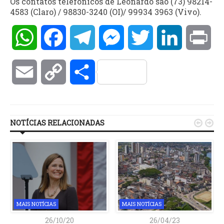
Os contatos telefônicos de Leonardo são (73) 98214-
4583 (Claro) / 98830-3240 (OI)/ 99934 3963 (Vivo).
WhatsApp
Facebook
Telegram
Messenger
Twitter
LinkedIn
Pri
Email
Copy
Compartilhar
Link
NOTÍCIAS RELACIONADAS


MAIS NOTÍCIAS
MAIS NOTÍCIAS
26/10/20
26/04/23