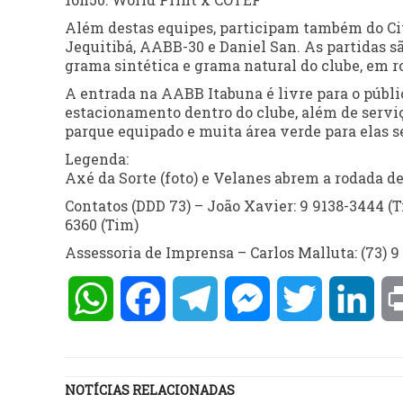
Além destas equipes, participam também do C
Jequitibá, AABB-30 e Daniel San. As partidas s
grama sintética e grama natural do clube, em ro
A entrada na AABB Itabuna é livre para o públic
estacionamento dentro do clube, além de serviç
parque equipado e muita área verde para elas s
Legenda:
Axé da Sorte (foto) e Velanes abrem a rodada d
Contatos (DDD 73) – João Xavier: 9 9138-3444 (T
6360 (Tim)
Assessoria de Imprensa – Carlos Malluta: (73) 9 
WhatsApp
Facebook
Telegram
Messenger
Twitter
Lin
NOTÍCIAS RELACIONADAS