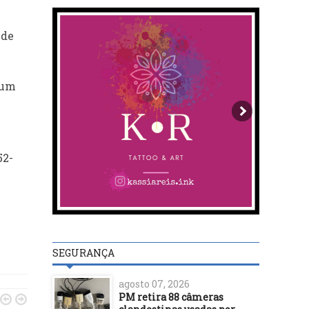
 de
 um
52-
SEGURANÇA
agosto 07, 2026
PM retira 88 câmeras

