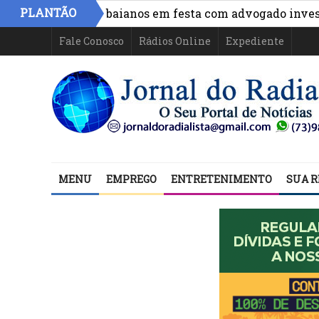
PLANTÃO
 de políticos baianos em festa com advogado investigado
Fale Conosco
Rádios Online
Expediente
MENU
EMPREGO
ENTRETENIMENTO
SUA R