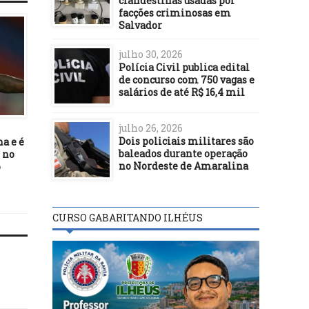
clandestinas usadas por
facções criminosas em
Salvador
julho 30, 2026
Polícia Civil publica edital
de concurso com 750 vagas e
salários de até R$ 16,4 mil
FUTEBOL
FUTEBOL
julho 26, 2026
25/08/21
20/06/24
Dois policiais militares são
a e é
Grêmio e Flamengo se
Em noite inspirada d
baleados durante operação
 no
enfrentam pelas quartas da
Willian Oliveira, Vitó
no Nordeste de Amaralina
o
Copa do Brasil
goleia o Atlético Mineir
deixa o Z-4 do Brasilei
CURSO GABARITANDO ILHÉUS