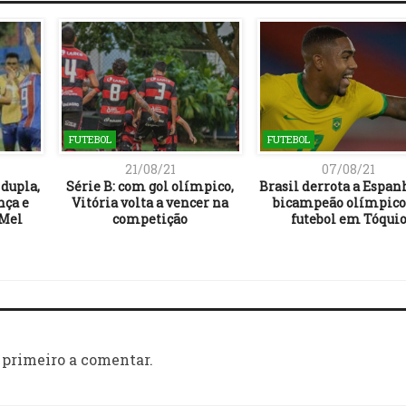
FUTEBOL
FUTEBOL
21/08/21
07/08/21
dupla,
Série B: com gol olímpico,
Brasil derrota a Espanh
nça e
Vitória volta a vencer na
bicampeão olímpico
Mel
competição
futebol em Tóqui
 primeiro a comentar.