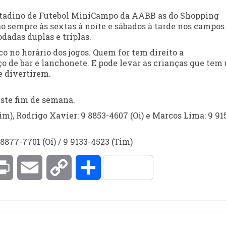
itadino de Futebol MiniCampo da AABB as do Shopping
ão sempre às sextas à noite e sábados à tarde nos campos
dadas duplas e triplas.
o no horário dos jogos. Quem for tem direito a
o de bar e lanchonete. E pode levar as crianças que tem
e divertirem.
este fim de semana.
im), Rodrigo Xavier: 9 8853-4607 (Oi) e Marcos Lima: 9 91
8877-7701 (Oi) / 9 9133-4523 (Tim)
kedIn
Print
Email
Copy
Compartilhar
Link