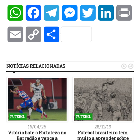
WhatsApp
Facebook
Telegram
Messenger
Twitter
LinkedIn
Pri
Email
Copy
Compartilhar
Link
NOTÍCIAS RELACIONADAS


FUTEBOL
FUTEBOL
16/04/25
28/11/19
o
Vitória bate o Fortaleza no
Futebol brasileiro tem
Barradão e vence a
muito a aprender sobre