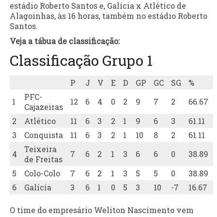
estádio Roberto Santos e, Galícia x Atlético de
Alagoinhas, às 16 horas, também no estádio Roberto
Santos.
Veja a tábua de classificação:
Classificação Grupo 1
P
J
V
E
D
GP
GC
SG
%
PFC-
1
12
6
4
0
2
9
7
2
66.67
Cajazeiras
2
Atlético
11
6
3
2
1
9
6
3
61.11
3
Conquista
11
6
3
2
1
10
8
2
61.11
Teixeira
4
7
6
2
1
3
6
6
0
38.89
de Freitas
5
Colo-Colo
7
6
2
1
3
5
5
0
38.89
6
Galícia
3
6
1
0
5
3
10
-7
16.67
O time do empresário Weliton Nascimento vem