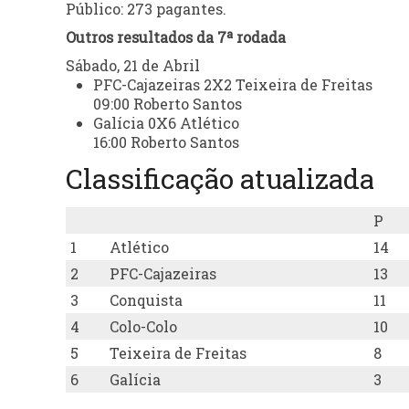
Público: 273 pagantes.
Outros resultados da 7ª rodada
Sábado, 21 de Abril
PFC-Cajazeiras 2X2 Teixeira de Freitas
09:00 Roberto Santos
Galícia 0X6 Atlético
16:00 Roberto Santos
Classificação atualizada
P
1
Atlético
14
2
PFC-Cajazeiras
13
3
Conquista
11
4
Colo-Colo
10
5
Teixeira de Freitas
8
6
Galícia
3