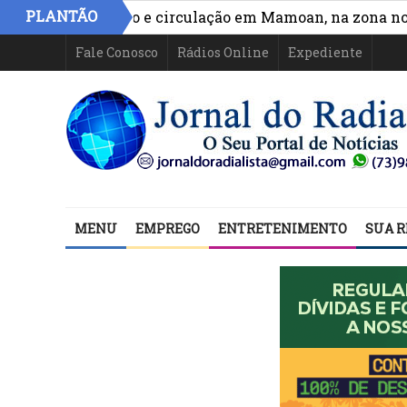
PLANTÃO
ora acesso e circulação em Mamoan, na zona norte de I
Fale Conosco
Rádios Online
Expediente
MENU
EMPREGO
ENTRETENIMENTO
SUA R