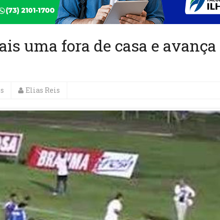
ais uma fora de casa e avança
es
Elias Reis