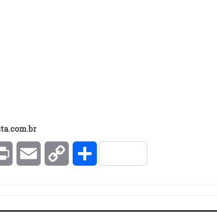
ta.com.br
kedIn
Print
Email
Copy
Compartilhar
Link