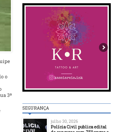
quipe
do o
o
sua 3ª
SEGURANÇA
e
julho 30, 2026
Polícia Civil publica edital