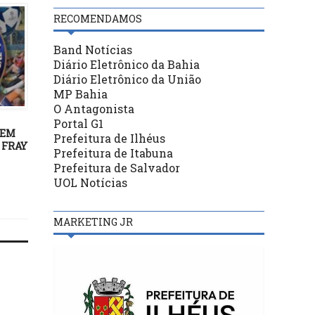
RECOMENDAMOS
Band Notícias
Diário Eletrônico da Bahia
Diário Eletrônico da União
MP Bahia
DESTAQUES
DESTAQUES
O Antagonista
13/02/20
05/11/18
Portal G1
 EM
ILHÉUS: Distrito de Castelo
Mundo vive mudanç
Prefeitura de Ilhéus
 FRAY
Novo recebe mutirão neste
“perigosamente
Prefeitura de Itabuna
A
sábado (15)
conservadora”, diz Cár
Prefeitura de Salvador
Lúcia
UOL Notícias
MARKETING JR