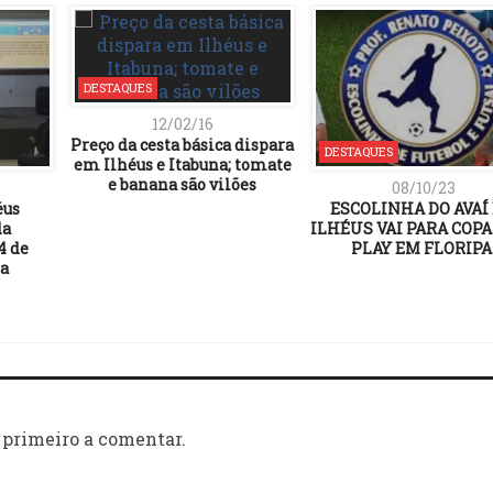
DESTAQUES
12/02/16
Preço da cesta básica dispara
DESTAQUES
em Ilhéus e Itabuna; tomate
e banana são vilões
08/10/23
éus
ESCOLINHA DO AVAÍ
da
ILHÉUS VAI PARA COPA
4 de
PLAY EM FLORIP
ra
 primeiro a comentar.