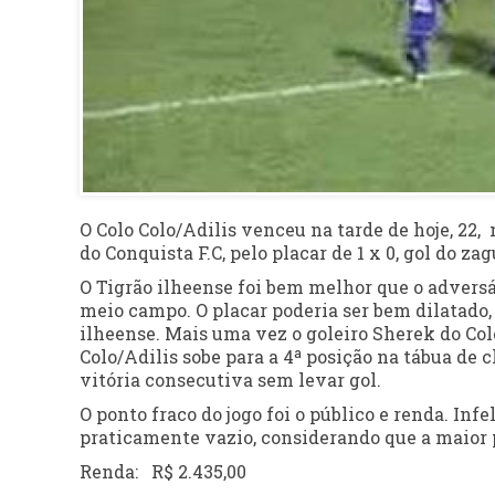
O Colo Colo/Adilis venceu na tarde de hoje, 22,
do Conquista F.C, pelo placar de 1 x 0, gol do za
O Tigrão ilheense foi bem melhor que o adversá
meio campo. O placar poderia ser bem dilatado, 
ilheense. Mais uma vez o goleiro Sherek do Colo
Colo/Adilis sobe para a 4ª posição na tábua de 
vitória consecutiva sem levar gol.
O ponto fraco do jogo foi o público e renda. In
praticamente vazio, considerando que a maior p
Renda: R$ 2.435,00