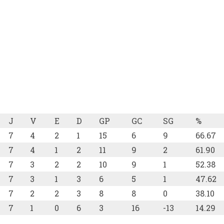
J
V
E
D
GP
GC
SG
%
7
4
2
1
15
6
9
66.67
7
4
1
2
11
9
2
61.90
7
3
2
2
10
9
1
52.38
7
3
1
3
6
5
1
47.62
7
2
2
3
8
8
0
38.10
7
1
0
6
3
16
-13
14.29