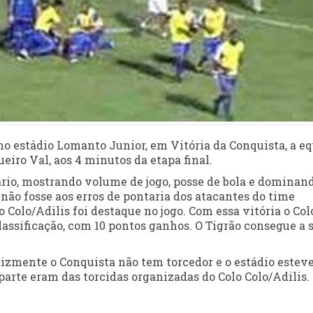
 no estádio Lomanto Junior, em Vitória da Conquista, a e
gueiro Val, aos 4 minutos da etapa final.
rio, mostrando volume de jogo, posse de bola e dominan
não fosse aos erros de pontaria dos atacantes do time
 Colo/Adilis foi destaque no jogo. Com essa vitória o Col
classificação, com 10 pontos ganhos. O Tigrão consegue a 
felizmente o Conquista não tem torcedor e o estádio estev
arte eram das torcidas organizadas do Colo Colo/Adilis.