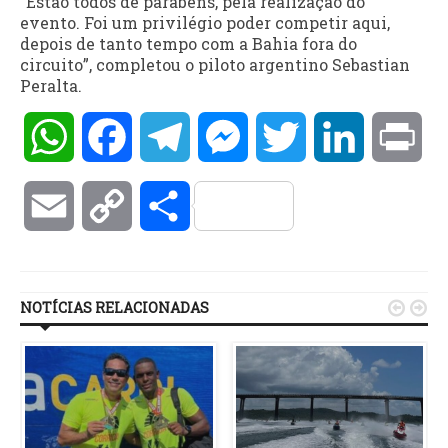
“Estão todos de parabéns, pela realização do
evento. Foi um privilégio poder competir aqui,
depois de tanto tempo com a Bahia fora do
circuito”, completou o piloto argentino Sebastian
Peralta.
WhatsApp
Facebook
Telegram
Messenger
Twitter
LinkedIn
Pri
Email
Copy
Compartilhar
Link
NOTÍCIAS RELACIONADAS

