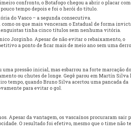
primeiro confronto, o Botafogo chegou a abrir o placar com
pouco tempo depois e foi o herói do título.
tória do Vasco – a segunda consecutiva.
 como os que mais venceram o Estadual de forma invict
amenguistas tinha cinco títulos sem nenhuma vitória.
cnico Jorginho. Apesar de não evitar o rebaixamento, o
etitivo a ponto de ficar mais de meio ano sem uma derr
 uma pressão inicial, mas esbarrou na forte marcação d
zamento ou chutes de longe. Gegê parou em Martín Silva 
meiro tempo, quando Bruno Silva acertou uma pancada da
ovamente para evitar o gol.
os. Apesar da vantagem, os vascaínos procuraram sair p
cidade. O resultado foi efetivo, mesmo que o time não t