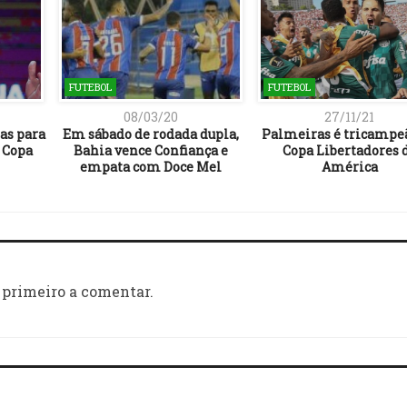
FUTEBOL
FUTEBOL
08/03/20
27/11/21
as para
Em sábado de rodada dupla,
Palmeiras é tricampe
 Copa
Bahia vence Confiança e
Copa Libertadores 
empata com Doce Mel
América
 primeiro a comentar.