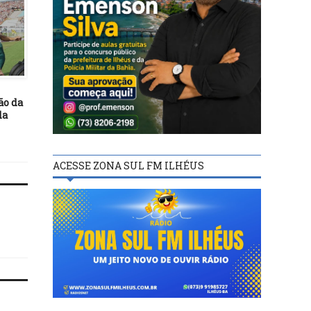
FUTEBOL
FUTEBOL
27/04/18
20/11/20
ão da
DEL NERO É BANIDO DE
Definida arbitragem 
da
TODAS AS ATIVIDADES DO
última rodada da 1ª fase
FUTEBOL
Série B
ACESSE ZONA SUL FM ILHÉUS