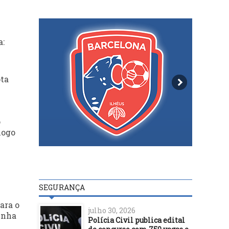
a:
ota
o
logo
SEGURANÇA
ara o
julho 30, 2026
enha
Polícia Civil publica edital