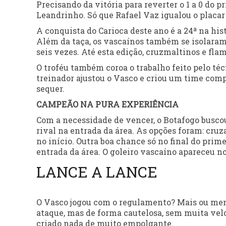
Precisando da vitória para reverter o 1 a 0 do 
Leandrinho. Só que Rafael Vaz igualou o placar 
A conquista do Carioca deste ano é a 24ª na his
Além da taça, os vascaínos também se isolaram
seis vezes. Até esta edição, cruzmaltinos e fl
O troféu também coroa o trabalho feito pelo té
treinador ajustou o Vasco e criou um time comp
sequer.
CAMPEÃO NA PURA EXPERIÊNCIA
Com a necessidade de vencer, o Botafogo buscou
rival na entrada da área. As opções foram: cru
no início. Outra boa chance só no final do pri
entrada da área. O goleiro vascaíno apareceu n
LANCE A LANCE
O Vasco jogou com o regulamento? Mais ou men
ataque, mas de forma cautelosa, sem muita velo
criado nada de muito empolgante.