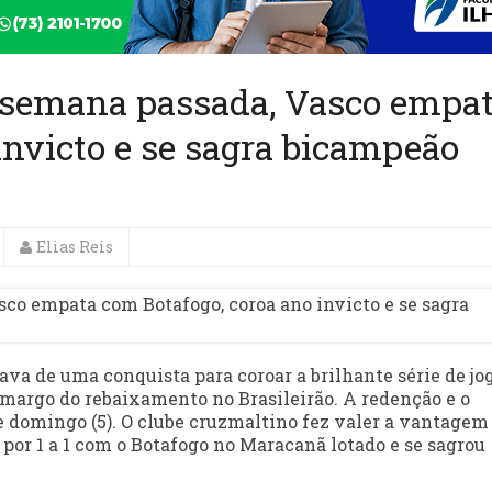
ú semana passada, Vasco empa
invicto e se sagra bicampeão
Elias Reis
ava de uma conquista para coroar a brilhante série de jo
 amargo do rebaixamento no Brasileirão. A redenção e o
e domingo (5). O clube cruzmaltino fez valer a vantagem
 por 1 a 1 com o Botafogo no Maracanã lotado e se sagrou