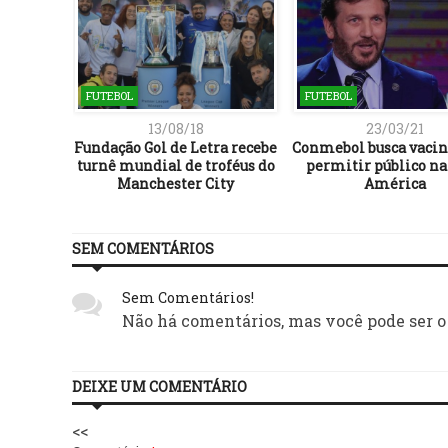
FUTEBOL
FUTEBOL
13/08/18
23/03/21
gem da
Fundação Gol de Letra recebe
Conmebol busca vacin
 fase da
turnê mundial de troféus do
permitir público na
Manchester City
América
SEM COMENTÁRIOS
Sem Comentários!
Não há comentários, mas você pode ser o
DEIXE UM COMENTÁRIO
<<