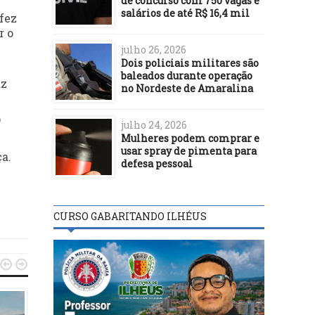
de concurso com 750 vagas e
salários de até R$ 16,4 mil
fez
r o
julho 26, 2026
Dois policiais militares são
baleados durante operação
az
no Nordeste de Amaralina
O
julho 24, 2026
Mulheres podem comprar e
usar spray de pimenta para
a.
defesa pessoal
CURSO GABARITANDO ILHÉUS

