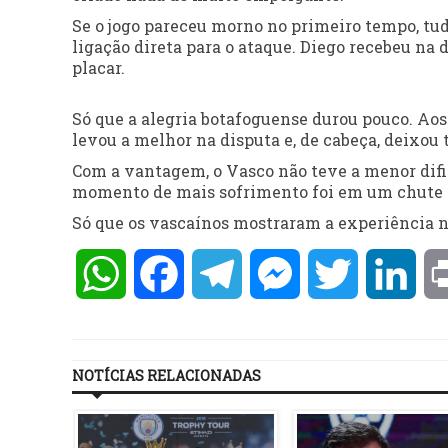
Se o jogo pareceu morno no primeiro tempo, tu
ligação direta para o ataque. Diego recebeu na 
placar.
Só que a alegria botafoguense durou pouco. Aos
levou a melhor na disputa e, de cabeça, deixou 
Com a vantagem, o Vasco não teve a menor dific
momento de mais sofrimento foi em um chute fo
Só que os vascaínos mostraram a experiência ne
WhatsApp
Facebook
Telegram
Messenger
Twitter
Lin
NOTÍCIAS RELACIONADAS