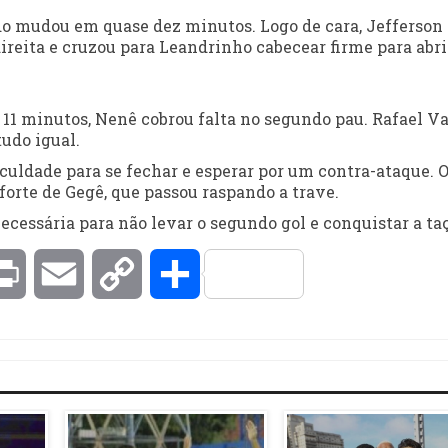
do mudou em quase dez minutos. Logo de cara, Jefferson 
direita e cruzou para Leandrinho cabecear firme para abri
 11 minutos, Nenê cobrou falta no segundo pau. Rafael V
tudo igual.
uldade para se fechar e esperar por um contra-ataque. 
rte de Gegê, que passou raspando a trave.
cessária para não levar o segundo gol e conquistar a taç
kedIn
Print
Email
Copy
Compartilhar
Link