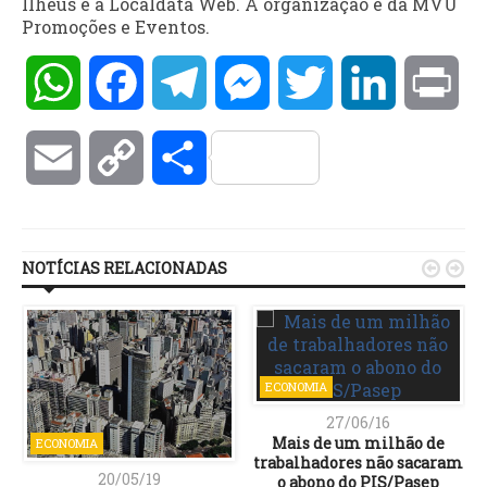
Ilhéus e a Localdata Web. A organização é da MVU
Promoções e Eventos.
WhatsApp
Facebook
Telegram
Messenger
Twitter
LinkedIn
Pri
Email
Copy
Compartilhar
Link
NOTÍCIAS RELACIONADAS


ECONOMIA
27/06/16
Mais de um milhão de
ECONOMIA
trabalhadores não sacaram
20/05/19
o abono do PIS/Pasep