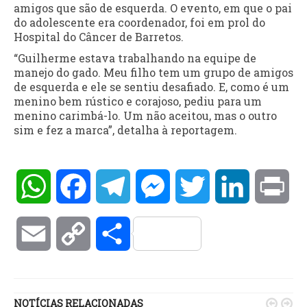
amigos que são de esquerda. O evento, em que o pai
do adolescente era coordenador, foi em prol do
Hospital do Câncer de Barretos.
“Guilherme estava trabalhando na equipe de
manejo do gado. Meu filho tem um grupo de amigos
de esquerda e ele se sentiu desafiado. E, como é um
menino bem rústico e corajoso, pediu para um
menino carimbá-lo. Um não aceitou, mas o outro
sim e fez a marca”, detalha à reportagem.
WhatsApp
Facebook
Telegram
Messenger
Twitter
LinkedIn
Pri
Email
Copy
Compartilhar
Link
NOTÍCIAS RELACIONADAS

