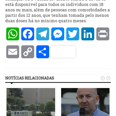
está disponível para todos os indivíduos com 18
anos ou mais, além de pessoas com comorbidades a
partir dos 12 anos, que tenham tomada pelo menos
duas doses há no mínimo quatro meses.
WhatsApp
Facebook
Telegram
Messenger
Twitter
LinkedIn
Pri
Email
Copy
Compartilhar
Link
NOTÍCIAS RELACIONADAS

