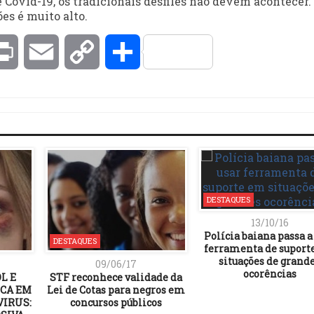
 Covid-19, os tradicionais desfiles não devem acontecer.
es é muito alto.
kedIn
Print
Email
Copy
Compartilhar
Link
DESTAQUES
13/10/16
Polícia baiana passa a
DESTAQUES
ferramenta de suport
situações de grand
09/06/17
ocorências
L E
STF reconhece validade da
ICA EM
Lei de Cotas para negros em
IRUS:
concursos públicos