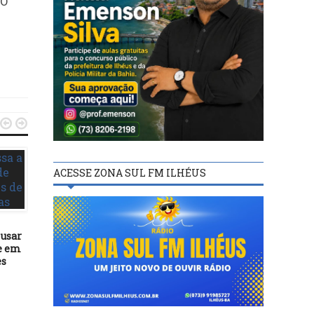
 O


ACESSE ZONA SUL FM ILHÉUS
DESTAQUES
08/01/16
 usar
Prefeitura de Itororó al
DESTAQUES
e em
atraso de repasses d
es
governo e fecha hospit
24/01/23
Prefeitura de Ilhéus investe
R$ 4 milhões para
modernizar sinalização