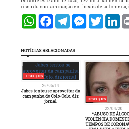
Durante este ano de 2020, devido a pandemia de
risco de contaminação em locais de aglomeraçõ
WhatsApp
Facebook
Telegram
Messenger
Twitter
Lin
NOTÍCIAS RELACIONADAS
DESTAQUES
26/05/14
Jabes tentou se aproveitar da
campanha do Colo-Colo, diz
DESTAQUES
jornal
22/04/20
*ABUSO DE ÁLCOO
VIOLÊNCIA DOMÉST
TEMPOS DE CORONAV