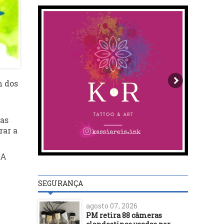
m dos
das
rar a
 A
SEGURANÇA
agosto 07, 2026
PM retira 88 câmeras