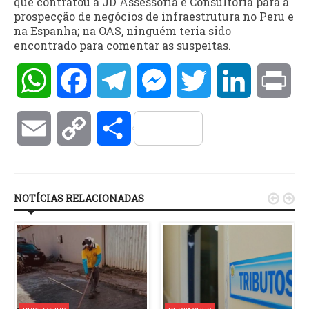
que contratou a JD Assessoria e Consultoria para a
prospecção de negócios de infraestrutura no Peru e
na Espanha; na OAS, ninguém teria sido
encontrado para comentar as suspeitas.
WhatsApp
Facebook
Telegram
Messenger
Twitter
LinkedIn
Pri
Email
Copy
Compartilhar
Link
NOTÍCIAS RELACIONADAS

