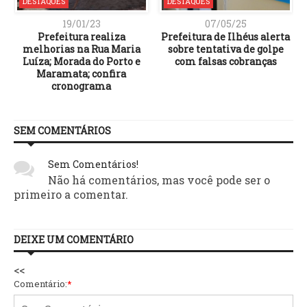
DESTAQUES
DESTAQUES
19/01/23
07/05/25
Prefeitura realiza
Prefeitura de Ilhéus alerta
melhorias na Rua Maria
sobre tentativa de golpe
O
Luíza; Morada do Porto e
com falsas cobranças
Maramata; confira
cronograma
SEM COMENTÁRIOS
Sem Comentários!
Não há comentários, mas você pode ser o
primeiro a comentar.
DEIXE UM COMENTÁRIO
<<
Comentário:
*