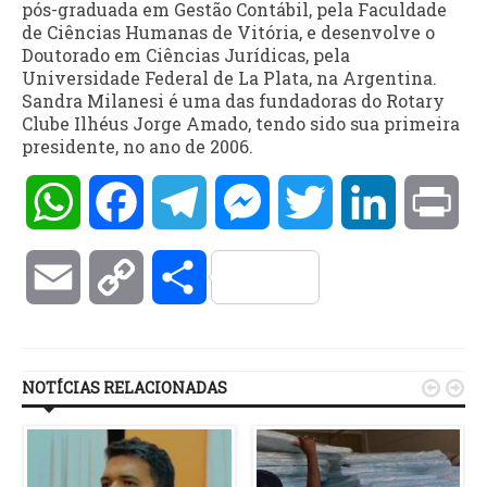
pós-graduada em Gestão Contábil, pela Faculdade
de Ciências Humanas de Vitória, e desenvolve o
Doutorado em Ciências Jurídicas, pela
Universidade Federal de La Plata, na Argentina.
Sandra Milanesi é uma das fundadoras do Rotary
Clube Ilhéus Jorge Amado, tendo sido sua primeira
presidente, no ano de 2006.
WhatsApp
Facebook
Telegram
Messenger
Twitter
LinkedIn
Pri
Email
Copy
Compartilhar
Link
NOTÍCIAS RELACIONADAS

