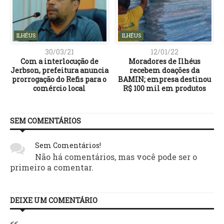
ILHÉUS
ILHÉUS
30/03/21
12/01/22
e
Com a interlocução de
Moradores de Ilhéus
Jerbson, prefeitura anuncia
recebem doações da
prorrogação do Refis para o
BAMIN; empresa destinou
comércio local
R$ 100 mil em produtos
SEM COMENTÁRIOS
Sem Comentários!
Não há comentários, mas você pode ser o
primeiro a comentar.
DEIXE UM COMENTÁRIO
<<