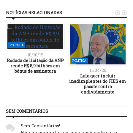
NOTÍCIAS RELACIONADAS


POLÍTICA
10/10/19
Rodada de licitação da ANP
POLÍTICA
rende R$ 8,9 bilhões em
11/04/26
bônus de assinatura
Lula quer incluir
inadimplentes do FIES em
pacote contra
endividamento
SEM COMENTÁRIOS
Sem Comentários!
Não há comentários, mas você pode ser o