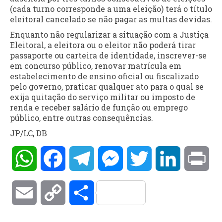
(cada turno corresponde a uma eleição) terá o título
eleitoral cancelado se não pagar as multas devidas.
Enquanto não regularizar a situação com a Justiça
Eleitoral, a eleitora ou o eleitor não poderá tirar
passaporte ou carteira de identidade, inscrever-se
em concurso público, renovar matrícula em
estabelecimento de ensino oficial ou fiscalizado
pelo governo, praticar qualquer ato para o qual se
exija quitação do serviço militar ou imposto de
renda e receber salário de função ou emprego
público, entre outras consequências.
JP/LC, DB
WhatsApp
Facebook
Telegram
Messenger
Twitter
LinkedIn
Pri
Email
Copy
Compartilhar
Link