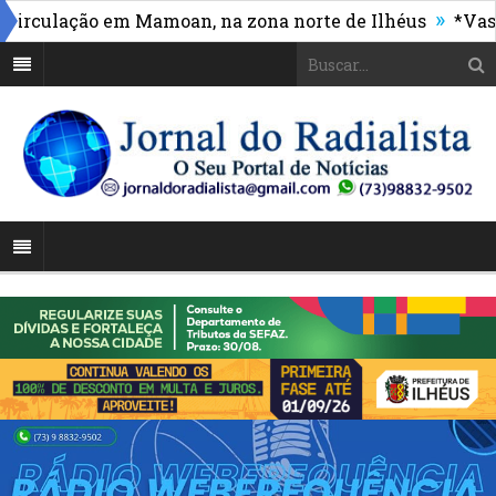
»
ulação em Mamoan, na zona norte de Ilhéus
*Vasco ma