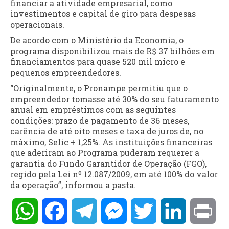
financiar a atividade empresarial, como
investimentos e capital de giro para despesas
operacionais.
De acordo com o Ministério da Economia, o
programa disponibilizou mais de R$ 37 bilhões em
financiamentos para quase 520 mil micro e
pequenos empreendedores.
“Originalmente, o Pronampe permitiu que o
empreendedor tomasse até 30% do seu faturamento
anual em empréstimos com as seguintes
condições: prazo de pagamento de 36 meses,
carência de até oito meses e taxa de juros de, no
máximo, Selic + 1,25%. As instituições financeiras
que aderiram ao Programa puderam requerer a
garantia do Fundo Garantidor de Operação (FGO),
regido pela Lei nº 12.087/2009, em até 100% do valor
da operação”, informou a pasta.
WhatsApp
Facebook
Telegram
Messenger
Twitter
LinkedIn
Pri