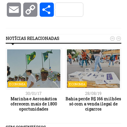
Email
Copy
Compartilhar
Link
NOTÍCIAS RELACIONADAS


ECONOMIA
ECONOMIA
30/01/17
28/08/19
Marinha e Aeronáutica
Bahia perde R$ 166 milhões
o
oferecem mais de 1.800
só com a venda ilegal de
oportunidades
cigarros